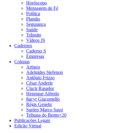
Horóscopo
Mensagem de Fé
Política
Plantão
Segurança
Saúde
Trânsito
Vídeos JS
Cadernos
Caderno S
Empresas
Colunas
Artigos
Adelgides Stefenon
Antônio Frizzo
César Anderle
Clacir Rasador
Henrique Alfredo
Itacyr Giacomello
Régis Genehr
Suelen Marco Sassi
Tribuna do Bento+20
Publicações Legais
Edição Virtual