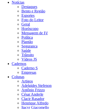
Notícias
Destaques
Bento e Região
Esportes
Foto do Leitor
Geral
Horóscopo
Mensagem de Fé
Política
Plantão
Segurança
Saúde
Trânsito
Vídeos JS
Cadernos
Caderno S
Empresas
Colunas
Artigos
Adelgides Stefenon
Antônio Frizzo
César Anderle
Clacir Rasador
Henrique Alfredo
Itacyr Giacomello