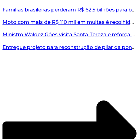
Famílias brasileiras perderam R$ 62,5 bilhões para bets em 2025, diz estudo...
Moto com mais de R$ 110 mil em multas é recolhida no interior do RS...
Ministro Waldez Góes visita Santa Tereza e reforça apoio federal à reconstrução do município...
Entregue projeto para reconstrução de pilar da ponte entre Encantado e Muçum...