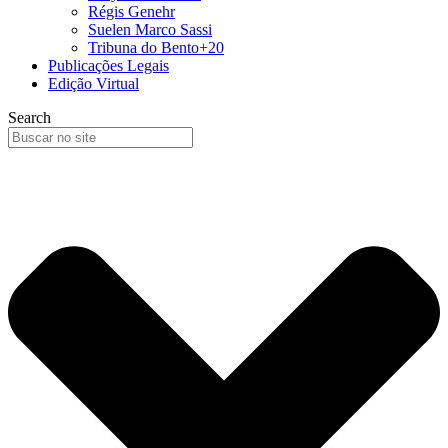
Régis Genehr
Suelen Marco Sassi
Tribuna do Bento+20
Publicações Legais
Edição Virtual
Search