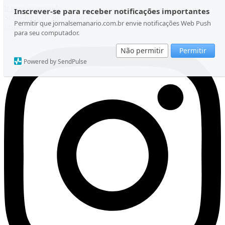
Ir para o conteúdo
Inscrever-se para receber notificações importantes
Sexta-feira, 07 de Agosto de 2026
Permitir que jornalsemanario.com.br envie notificações Web Push
Instagram
para seu computador.
Não permitir
Permitir
Powered by SendPulse