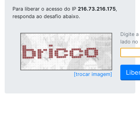
Para liberar o acesso
do IP
216.73.216.175
,
responda ao desafio abaixo.
Digite 
lado no
[trocar imagem]