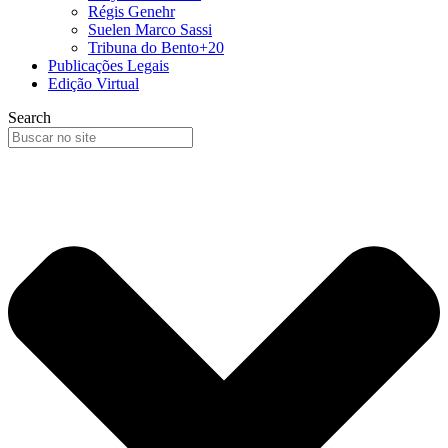
Régis Genehr
Suelen Marco Sassi
Tribuna do Bento+20
Publicações Legais
Edição Virtual
Search