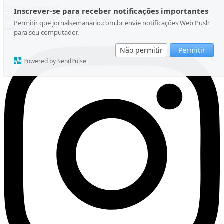
Ir para o conteúdo
Inscrever-se para receber notificações importantes
Sexta-feira, 07 de Agosto de 2026
Permitir que jornalsemanario.com.br envie notificações Web Push
Instagram
para seu computador.
Não permitir
Permitir
Powered by SendPulse