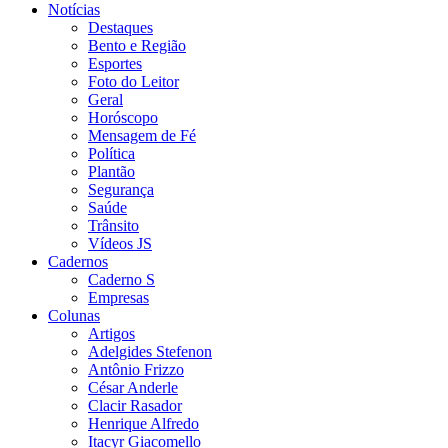
Notícias
Destaques
Bento e Região
Esportes
Foto do Leitor
Geral
Horóscopo
Mensagem de Fé
Política
Plantão
Segurança
Saúde
Trânsito
Vídeos JS
Cadernos
Caderno S
Empresas
Colunas
Artigos
Adelgides Stefenon
Antônio Frizzo
César Anderle
Clacir Rasador
Henrique Alfredo
Itacyr Giacomello