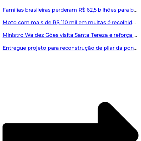
Famílias brasileiras perderam R$ 62,5 bilhões para bets em 2025, diz estudo...
Moto com mais de R$ 110 mil em multas é recolhida no interior do RS...
Ministro Waldez Góes visita Santa Tereza e reforça apoio federal à reconstrução do município...
Entregue projeto para reconstrução de pilar da ponte entre Encantado e Muçum...