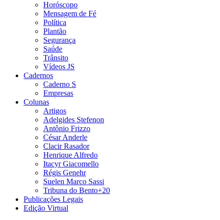
Horóscopo
Mensagem de Fé
Política
Plantão
Segurança
Saúde
Trânsito
Vídeos JS
Cadernos
Caderno S
Empresas
Colunas
Artigos
Adelgides Stefenon
Antônio Frizzo
César Anderle
Clacir Rasador
Henrique Alfredo
Itacyr Giacomello
Régis Genehr
Suelen Marco Sassi
Tribuna do Bento+20
Publicações Legais
Edição Virtual