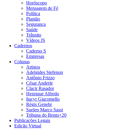
Horóscopo
Mensagem de Fé
Política
Plantão
Segurança
Saúde
Trânsito
Vídeos JS
Cadernos
Caderno S
Empresas
Colunas
Artigos
Adelgides Stefenon
Antônio Frizzo
César Anderle
Clacir Rasador
Henrique Alfredo
Itacyr Giacomello
Régis Genehr
Suelen Marco Sassi
Tribuna do Bento+20
Publicações Legais
Edição Virtual