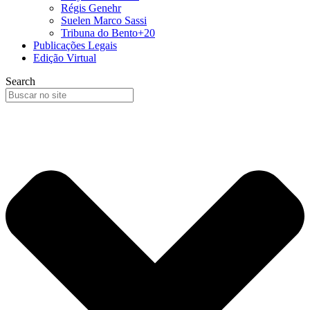
Régis Genehr
Suelen Marco Sassi
Tribuna do Bento+20
Publicações Legais
Edição Virtual
Search