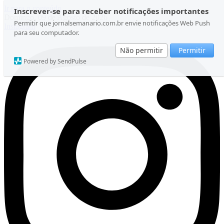
Ir para o conteúdo
Inscrever-se para receber notificações importantes
Domingo, 09 de Agosto de 2026
Permitir que jornalsemanario.com.br envie notificações Web Push
Instagram
para seu computador.
Não permitir
Permitir
Powered by SendPulse