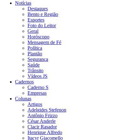
Notícias
Destaques
Bento e Região
Esportes
Foto do Leitor
Geral
Horóscopo
Mensagem de Fé
Política
Plantão
Segurança
Saúde
Trânsito
Vídeos JS
Cadernos
Caderno S
Empresas
Colunas
Artigos
Adelgides Stefenon
Antônio Frizzo
César Anderle
Clacir Rasador
Henrique Alfredo
Itacyr Giacomello