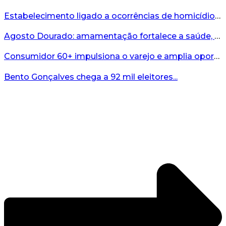
Estabelecimento ligado a ocorrências de homicídio é interditado durante fiscalização em Bento...
Agosto Dourado: amamentação fortalece a saúde, o desenvolvimento e os vínculos...
Consumidor 60+ impulsiona o varejo e amplia oportunidades para o comércio ...
Bento Gonçalves chega a 92 mil eleitores...