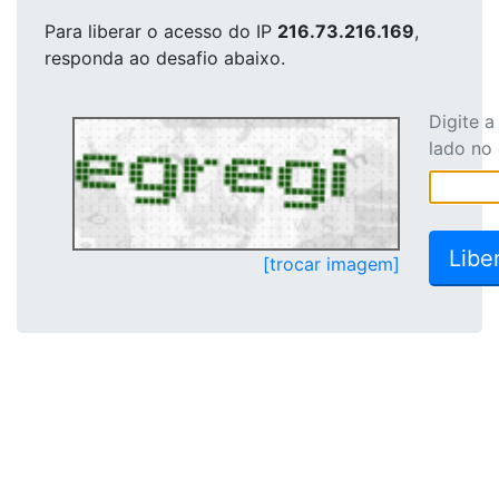
Para liberar o acesso
do IP
216.73.216.169
,
responda ao desafio abaixo.
Digite 
lado no
[trocar imagem]