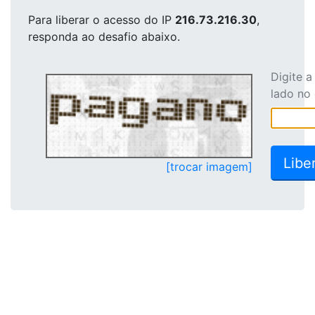
Para liberar o acesso
do IP
216.73.216.30
,
responda ao desafio abaixo.
Digite 
lado no
[trocar imagem]