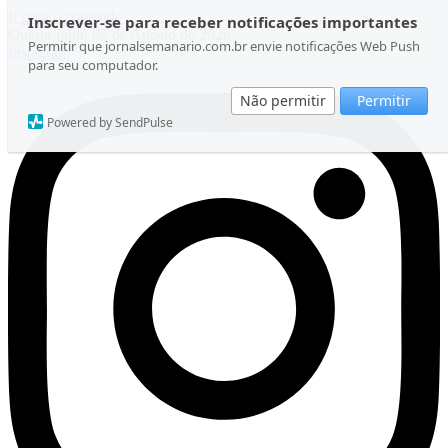
Ir para o conteúdo
Inscrever-se para receber notificações importantes
Quarta-feira, 05 de Agosto de 2026
Permitir que jornalsemanario.com.br envie notificações Web Push
Instagram
para seu computador.
Não permitir
Permitir
Powered by SendPulse