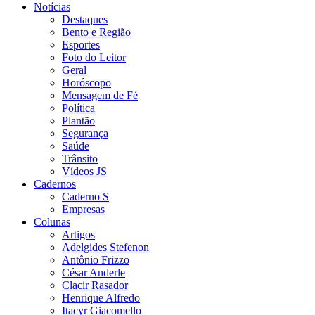
Notícias
Destaques
Bento e Região
Esportes
Foto do Leitor
Geral
Horóscopo
Mensagem de Fé
Política
Plantão
Segurança
Saúde
Trânsito
Vídeos JS
Cadernos
Caderno S
Empresas
Colunas
Artigos
Adelgides Stefenon
Antônio Frizzo
César Anderle
Clacir Rasador
Henrique Alfredo
Itacyr Giacomello