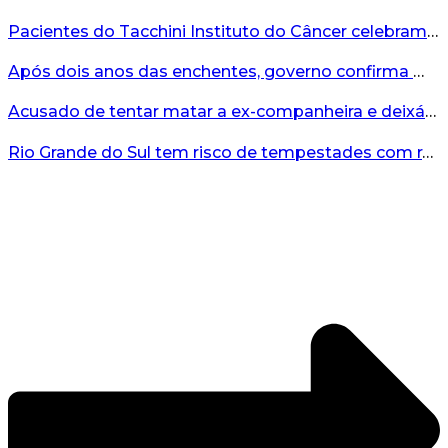
Pacientes do Tacchini Instituto do Câncer celebram Dia dos Pais com cuidado e relaxamento...
Após dois anos das enchentes, governo confirma mais de R$19 milhões para nova ponte no Vale do Taquari...
Acusado de tentar matar a ex-companheira e deixá-la paraplégica é condenado na Serra Gaúcha...
Rio Grande do Sul tem risco de tempestades com rajadas de ventos nos próximos dias...