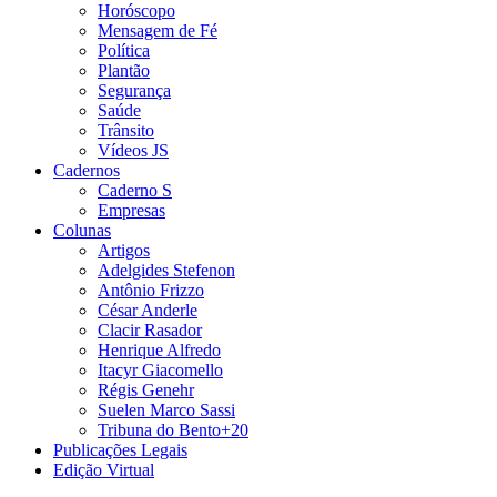
Horóscopo
Mensagem de Fé
Política
Plantão
Segurança
Saúde
Trânsito
Vídeos JS
Cadernos
Caderno S
Empresas
Colunas
Artigos
Adelgides Stefenon
Antônio Frizzo
César Anderle
Clacir Rasador
Henrique Alfredo
Itacyr Giacomello
Régis Genehr
Suelen Marco Sassi
Tribuna do Bento+20
Publicações Legais
Edição Virtual