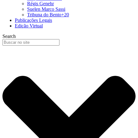
Régis Genehr
Suelen Marco Sassi
Tribuna do Bento+20
Publicações Legais
Edição Virtual
Search