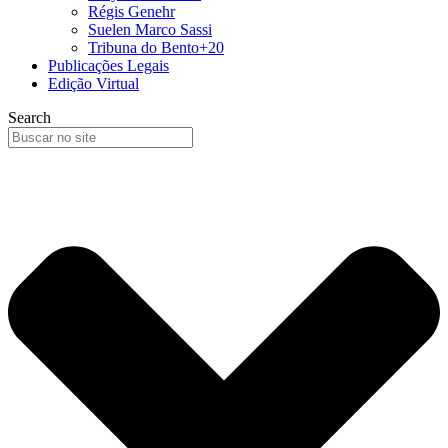
Régis Genehr
Suelen Marco Sassi
Tribuna do Bento+20
Publicações Legais
Edição Virtual
Search