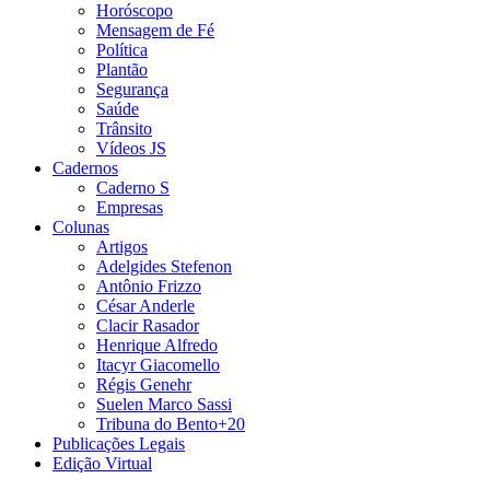
Horóscopo
Mensagem de Fé
Política
Plantão
Segurança
Saúde
Trânsito
Vídeos JS
Cadernos
Caderno S
Empresas
Colunas
Artigos
Adelgides Stefenon
Antônio Frizzo
César Anderle
Clacir Rasador
Henrique Alfredo
Itacyr Giacomello
Régis Genehr
Suelen Marco Sassi
Tribuna do Bento+20
Publicações Legais
Edição Virtual