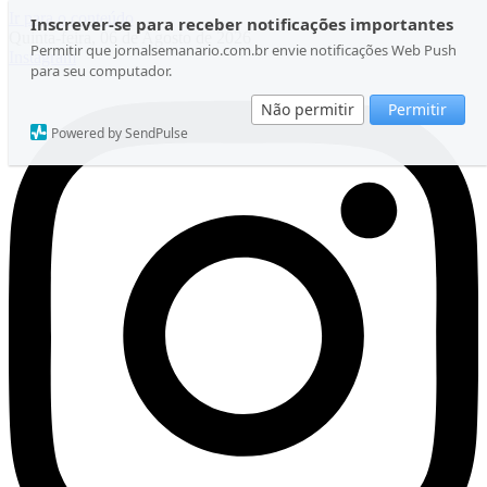
Ir para o conteúdo
Inscrever-se para receber notificações importantes
Quinta-feira, 06 de Agosto de 2026
Permitir que jornalsemanario.com.br envie notificações Web Push
Instagram
para seu computador.
Não permitir
Permitir
Powered by SendPulse