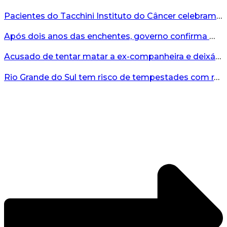
Pacientes do Tacchini Instituto do Câncer celebram Dia dos Pais com cuidado e relaxamento...
Após dois anos das enchentes, governo confirma mais de R$19 milhões para nova ponte no Vale do Taquari...
Acusado de tentar matar a ex-companheira e deixá-la paraplégica é condenado na Serra Gaúcha...
Rio Grande do Sul tem risco de tempestades com rajadas de ventos nos próximos dias...