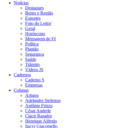
Notícias
Destaques
Bento e Região
Esportes
Foto do Leitor
Geral
Horóscopo
Mensagem de Fé
Política
Plantão
Segurança
Saúde
Trânsito
Vídeos JS
Cadernos
Caderno S
Empresas
Colunas
Artigos
Adelgides Stefenon
Antônio Frizzo
César Anderle
Clacir Rasador
Henrique Alfredo
Itacyr Giacomello