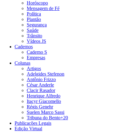
Horóscopo
Mensagem de Fé
Política
Plantão
Segurança
Saúde
Trânsito
Vídeos JS
Cadernos
Caderno S
Empresas
Colunas
Artigos
Adelgides Stefenon
Antônio Frizzo
César Anderle
Clacir Rasador
Henrique Alfredo
Itacyr Giacomello
Régis Genehr
Suelen Marco Sassi
Tribuna do Bento+20
Publicações Legais
Edição Virtual