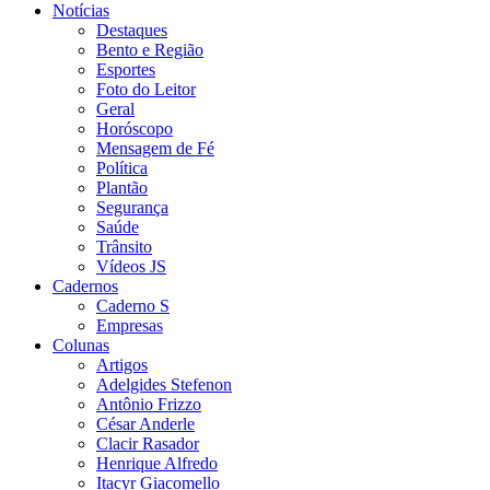
Notícias
Destaques
Bento e Região
Esportes
Foto do Leitor
Geral
Horóscopo
Mensagem de Fé
Política
Plantão
Segurança
Saúde
Trânsito
Vídeos JS
Cadernos
Caderno S
Empresas
Colunas
Artigos
Adelgides Stefenon
Antônio Frizzo
César Anderle
Clacir Rasador
Henrique Alfredo
Itacyr Giacomello