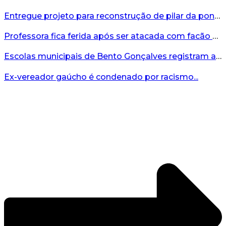
Entregue projeto para reconstrução de pilar da ponte entre Encantado e Muçum...
Professora fica ferida após ser atacada com facão por aluno no interior do RS...
Escolas municipais de Bento Gonçalves registram avanço no IDEB 2025...
Ex-vereador gaúcho é condenado por racismo...