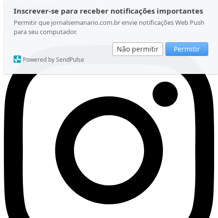
Ir para o conteúdo
Inscrever-se para receber notificações importantes
Quinta-feira, 06 de Agosto de 2026
Permitir que jornalsemanario.com.br envie notificações Web Push
Instagram
para seu computador.
Não permitir
Permitir
Powered by SendPulse