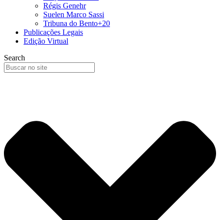
Régis Genehr
Suelen Marco Sassi
Tribuna do Bento+20
Publicações Legais
Edição Virtual
Search