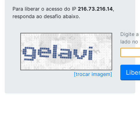
Para liberar o acesso
do IP
216.73.216.14
,
responda ao desafio abaixo.
Digite 
lado no
[trocar imagem]