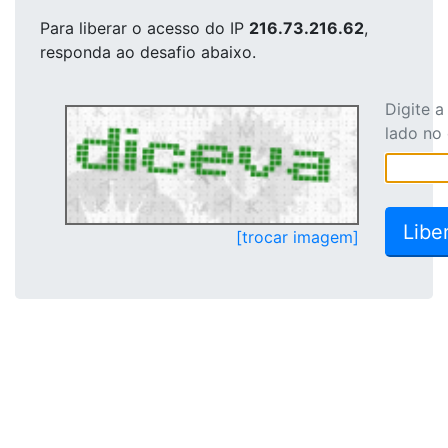
Para liberar o acesso
do IP
216.73.216.62
,
responda ao desafio abaixo.
Digite 
lado no
[trocar imagem]