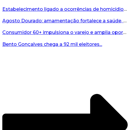
Estabelecimento ligado a ocorrências de homicídio é interditado durante fiscalização em Bento...
Agosto Dourado: amamentação fortalece a saúde, o desenvolvimento e os vínculos...
Consumidor 60+ impulsiona o varejo e amplia oportunidades para o comércio ...
Bento Gonçalves chega a 92 mil eleitores...