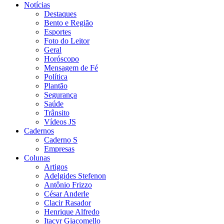
Notícias
Destaques
Bento e Região
Esportes
Foto do Leitor
Geral
Horóscopo
Mensagem de Fé
Política
Plantão
Segurança
Saúde
Trânsito
Vídeos JS
Cadernos
Caderno S
Empresas
Colunas
Artigos
Adelgides Stefenon
Antônio Frizzo
César Anderle
Clacir Rasador
Henrique Alfredo
Itacyr Giacomello