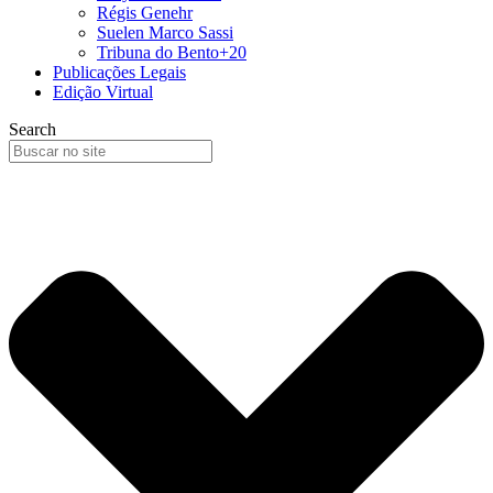
Régis Genehr
Suelen Marco Sassi
Tribuna do Bento+20
Publicações Legais
Edição Virtual
Search