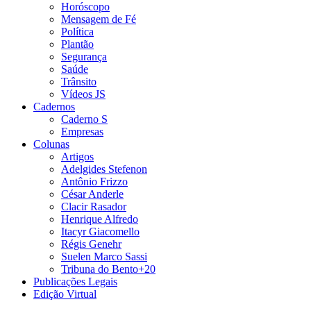
Horóscopo
Mensagem de Fé
Política
Plantão
Segurança
Saúde
Trânsito
Vídeos JS
Cadernos
Caderno S
Empresas
Colunas
Artigos
Adelgides Stefenon
Antônio Frizzo
César Anderle
Clacir Rasador
Henrique Alfredo
Itacyr Giacomello
Régis Genehr
Suelen Marco Sassi
Tribuna do Bento+20
Publicações Legais
Edição Virtual