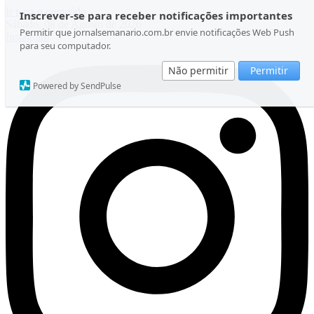
Ir para o conteúdo
Inscrever-se para receber notificações importantes
Sábado, 08 de Agosto de 2026
Permitir que jornalsemanario.com.br envie notificações Web Push
Instagram
para seu computador.
Não permitir
Permitir
Powered by SendPulse