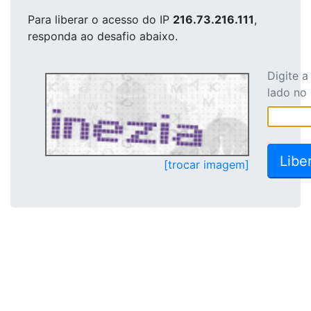
Para liberar o acesso
do IP
216.73.216.111
,
responda ao desafio abaixo.
Digite 
lado no
[trocar imagem]