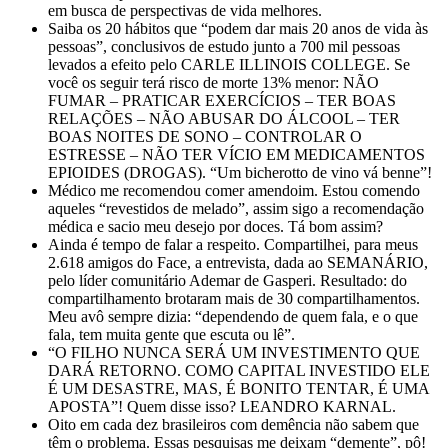
em busca de perspectivas de vida melhores.
Saiba os 20 hábitos que “podem dar mais 20 anos de vida às
pessoas”, conclusivos de estudo junto a 700 mil pessoas
levados a efeito pelo CARLE ILLINOIS COLLEGE. Se
você os seguir terá risco de morte 13% menor: NÃO
FUMAR – PRATICAR EXERCÍCIOS – TER BOAS
RELAÇÕES – NÃO ABUSAR DO ÁLCOOL – TER
BOAS NOITES DE SONO – CONTROLAR O
ESTRESSE – NÃO TER VÍCIO EM MEDICAMENTOS
EPIOIDES (DROGAS). “Um bicherotto de vino vá benne”!
Médico me recomendou comer amendoim. Estou comendo
aqueles “revestidos de melado”, assim sigo a recomendação
médica e sacio meu desejo por doces. Tá bom assim?
Ainda é tempo de falar a respeito. Compartilhei, para meus
2.618 amigos do Face, a entrevista, dada ao SEMANÁRIO,
pelo líder comunitário Ademar de Gasperi. Resultado: do
compartilhamento brotaram mais de 30 compartilhamentos.
Meu avô sempre dizia: “dependendo de quem fala, e o que
fala, tem muita gente que escuta ou lê”.
“O FILHO NUNCA SERÁ UM INVESTIMENTO QUE
DARÁ RETORNO. COMO CAPITAL INVESTIDO ELE
É UM DESASTRE, MAS, É BONITO TENTAR, É UMA
APOSTA”! Quem disse isso? LEANDRO KARNAL.
Oito em cada dez brasileiros com demência não sabem que
têm o problema. Essas pesquisas me deixam “demente”, pô!