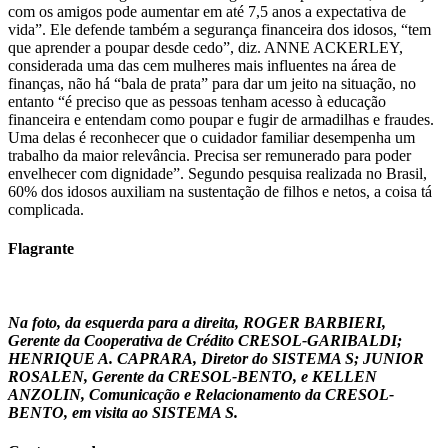
com os amigos pode aumentar em até 7,5 anos a expectativa de
vida”. Ele defende também a segurança financeira dos idosos, “tem
que aprender a poupar desde cedo”, diz. ANNE ACKERLEY,
considerada uma das cem mulheres mais influentes na área de
finanças, não há “bala de prata” para dar um jeito na situação, no
entanto “é preciso que as pessoas tenham acesso à educação
financeira e entendam como poupar e fugir de armadilhas e fraudes.
Uma delas é reconhecer que o cuidador familiar desempenha um
trabalho da maior relevância. Precisa ser remunerado para poder
envelhecer com dignidade”. Segundo pesquisa realizada no Brasil,
60% dos idosos auxiliam na sustentação de filhos e netos, a coisa tá
complicada.
Flagrante
Na foto, da esquerda para a direita, ROGER BARBIERI,
Gerente da Cooperativa de Crédito CRESOL-GARIBALDI;
HENRIQUE A. CAPRARA, Diretor do SISTEMA S; JUNIOR
ROSALEN, Gerente da CRESOL-BENTO, e KELLEN
ANZOLIN, Comunicação e Relacionamento da CRESOL-
BENTO, em visita ao SISTEMA S.