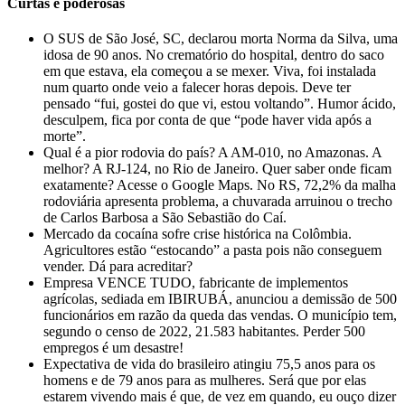
Curtas e poderosas
O SUS de São José, SC, declarou morta Norma da Silva, uma
idosa de 90 anos. No crematório do hospital, dentro do saco
em que estava, ela começou a se mexer. Viva, foi instalada
num quarto onde veio a falecer horas depois. Deve ter
pensado “fui, gostei do que vi, estou voltando”. Humor ácido,
desculpem, fica por conta de que “pode haver vida após a
morte”.
Qual é a pior rodovia do país? A AM-010, no Amazonas. A
melhor? A RJ-124, no Rio de Janeiro. Quer saber onde ficam
exatamente? Acesse o Google Maps. No RS, 72,2% da malha
rodoviária apresenta problema, a chuvarada arruinou o trecho
de Carlos Barbosa a São Sebastião do Caí.
Mercado da cocaína sofre crise histórica na Colômbia.
Agricultores estão “estocando” a pasta pois não conseguem
vender. Dá para acreditar?
Empresa VENCE TUDO, fabricante de implementos
agrícolas, sediada em IBIRUBÁ, anunciou a demissão de 500
funcionários em razão da queda das vendas. O município tem,
segundo o censo de 2022, 21.583 habitantes. Perder 500
empregos é um desastre!
Expectativa de vida do brasileiro atingiu 75,5 anos para os
homens e de 79 anos para as mulheres. Será que por elas
estarem vivendo mais é que, de vez em quando, eu ouço dizer