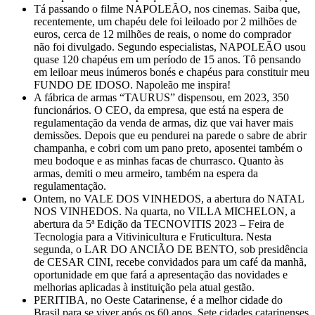
Tá passando o filme NAPOLEÃO, nos cinemas. Saiba que,
recentemente, um chapéu dele foi leiloado por 2 milhões de
euros, cerca de 12 milhões de reais, o nome do comprador
não foi divulgado. Segundo especialistas, NAPOLEÃO usou
quase 120 chapéus em um período de 15 anos. Tô pensando
em leiloar meus inúmeros bonés e chapéus para constituir meu
FUNDO DE IDOSO. Napoleão me inspira!
A fábrica de armas “TAURUS” dispensou, em 2023, 350
funcionários. O CEO, da empresa, que está na espera de
regulamentação da venda de armas, diz que vai haver mais
demissões. Depois que eu pendurei na parede o sabre de abrir
champanha, e cobri com um pano preto, aposentei também o
meu bodoque e as minhas facas de churrasco. Quanto às
armas, demiti o meu armeiro, também na espera da
regulamentação.
Ontem, no VALE DOS VINHEDOS, a abertura do NATAL
NOS VINHEDOS. Na quarta, no VILLA MICHELON, a
abertura da 5ª Edição da TECNOVITIS 2023 – Feira de
Tecnologia para a Vitivinicultura e Fruticultura. Nesta
segunda, o LAR DO ANCIÃO DE BENTO, sob presidência
de CESAR CINI, recebe convidados para um café da manhã,
oportunidade em que fará a apresentação das novidades e
melhorias aplicadas à instituição pela atual gestão.
PERITIBA, no Oeste Catarinense, é a melhor cidade do
Brasil para se viver após os 60 anos. Sete cidades catarinenses