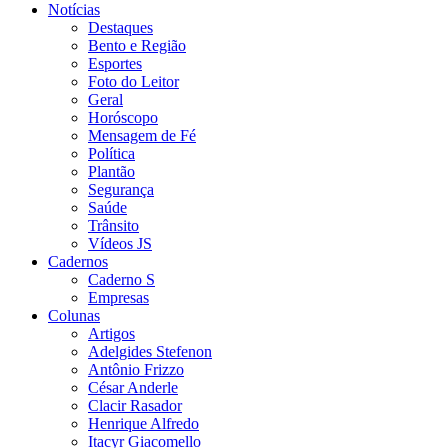
Notícias
Destaques
Bento e Região
Esportes
Foto do Leitor
Geral
Horóscopo
Mensagem de Fé
Política
Plantão
Segurança
Saúde
Trânsito
Vídeos JS
Cadernos
Caderno S
Empresas
Colunas
Artigos
Adelgides Stefenon
Antônio Frizzo
César Anderle
Clacir Rasador
Henrique Alfredo
Itacyr Giacomello