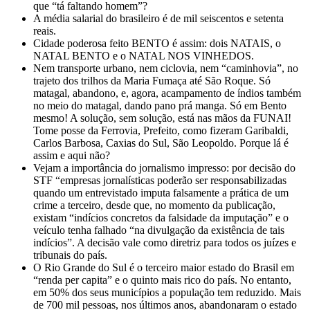
que “tá faltando homem”?
A média salarial do brasileiro é de mil seiscentos e setenta
reais.
Cidade poderosa feito BENTO é assim: dois NATAIS, o
NATAL BENTO e o NATAL NOS VINHEDOS.
Nem transporte urbano, nem ciclovia, nem “caminhovia”, no
trajeto dos trilhos da Maria Fumaça até São Roque. Só
matagal, abandono, e, agora, acampamento de índios também
no meio do matagal, dando pano prá manga. Só em Bento
mesmo! A solução, sem solução, está nas mãos da FUNAI!
Tome posse da Ferrovia, Prefeito, como fizeram Garibaldi,
Carlos Barbosa, Caxias do Sul, São Leopoldo. Porque lá é
assim e aqui não?
Vejam a importância do jornalismo impresso: por decisão do
STF “empresas jornalísticas poderão ser responsabilizadas
quando um entrevistado imputa falsamente a prática de um
crime a terceiro, desde que, no momento da publicação,
existam “indícios concretos da falsidade da imputação” e o
veículo tenha falhado “na divulgação da existência de tais
indícios”. A decisão vale como diretriz para todos os juízes e
tribunais do país.
O Rio Grande do Sul é o terceiro maior estado do Brasil em
“renda per capita” e o quinto mais rico do país. No entanto,
em 50% dos seus municípios a população tem reduzido. Mais
de 700 mil pessoas, nos últimos anos, abandonaram o estado