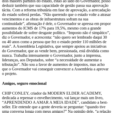
dois maiores partidos do estado, estão ao lado do Governador, posso
deduzir também que sua capacidade de gestão passa sua aprovação
tácita. Com a reforma tributária em fase de aprovação, a arrecadação
do estado sofrerá perdas. “Não querendo que o estado volte a atrasar
vencimentos e as obras de infraestrutura sofram na sua
continuidade”, afirmação é dele, o Governador se apressa em propor
aumentos do ICMS de 17% para 19,5%, mesmo com a grande
possibilidade de sofrer desgaste político. “Imposto não é simpático”,
diz o Governador, e acrescenta: “não quero ser lembrado daqui 30
ou 40 anos como a pessoa que fez o estado perder 110 milhões de
reais”. A Assembleia Legislativa, que sempre apoiou as iniciativas
do Governador, que as vende bem, pressionada, está dividida como
nunca. Trabalha intensamente o Governador, junto a imprensa,
lideranças, aos Deputados, sobre “a necessidade de aumentar a
tributação”. Não sou a favor de aumentos de impostos, mas acho
que o Governador vai conseguir convencer a Assembleia a aprovar
o projeto.
Amigos, seguro emocional
CHIP CONLEY, criador da MODERN ELDER ACADEMY,
dedicada a repensar o envelhecimento, vai lançar mais um livro,
“APRENDENDO A AMAR A MEIA IDADE”, candidato a best-
seller. Ele entende que a gente deveria se perguntar: “quando tive
uma conversa longa com meus amigos?” Na opinião dele, “a relação