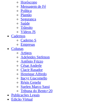
Horóscopo
Mensagem de Fé
Política
Plantão
Segurança
Saúde
Trânsito
Vídeos JS
Cadernos
Caderno S
Empresas
Colunas
Artigos
Adelgides Stefenon
Antônio Frizzo
César Anderle
Clacir Rasador
Henrique Alfredo
Itacyr Giacomello
Régis Genehr
Suelen Marco Sassi
Tribuna do Bento+20
Publicações Legais
Edição Virtual