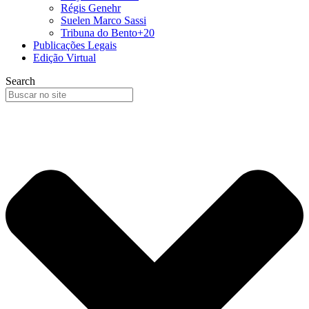
Régis Genehr
Suelen Marco Sassi
Tribuna do Bento+20
Publicações Legais
Edição Virtual
Search