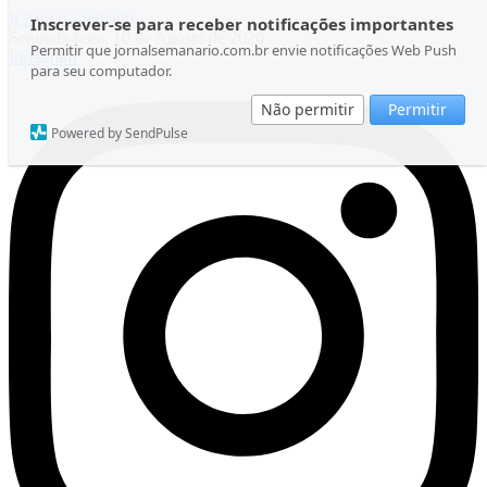
Ir para o conteúdo
Inscrever-se para receber notificações importantes
Segunda-feira, 10 de Agosto de 2026
Permitir que jornalsemanario.com.br envie notificações Web Push
Instagram
para seu computador.
Não permitir
Permitir
Powered by SendPulse