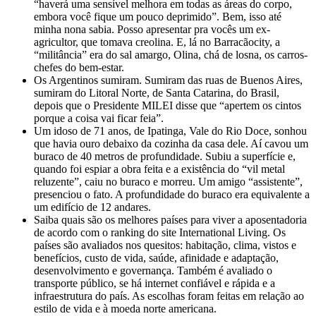
“haverá uma sensível melhora em todas as áreas do corpo,
embora você fique um pouco deprimido”. Bem, isso até
minha nona sabia. Posso apresentar pra vocês um ex-
agricultor, que tomava creolina. E, lá no Barracãocity, a
“militância” era do sal amargo, Olina, chá de losna, os carros-
chefes do bem-estar.
Os Argentinos sumiram. Sumiram das ruas de Buenos Aires,
sumiram do Litoral Norte, de Santa Catarina, do Brasil,
depois que o Presidente MILEI disse que “apertem os cintos
porque a coisa vai ficar feia”.
Um idoso de 71 anos, de Ipatinga, Vale do Rio Doce, sonhou
que havia ouro debaixo da cozinha da casa dele. Aí cavou um
buraco de 40 metros de profundidade. Subiu a superfície e,
quando foi espiar a obra feita e a existência do “vil metal
reluzente”, caiu no buraco e morreu. Um amigo “assistente”,
presenciou o fato. A profundidade do buraco era equivalente a
um edifício de 12 andares.
Saiba quais são os melhores países para viver a aposentadoria
de acordo com o ranking do site International Living. Os
países são avaliados nos quesitos: habitação, clima, vistos e
benefícios, custo de vida, saúde, afinidade e adaptação,
desenvolvimento e governança. Também é avaliado o
transporte público, se há internet confiável e rápida e a
infraestrutura do país. As escolhas foram feitas em relação ao
estilo de vida e à moeda norte americana.