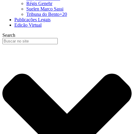
Régis Genehr
Suelen Marco Sassi
Tribuna do Bento+20
Publicações Legais
Edição Virtual
Search