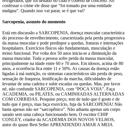
refrigerador, que foi deitado no chão e coberto de concreto. Ao
confessar o crime ele disse que “foi tomado por uma entidade
maligna”. Quando isso vai parar, se é que vai?
Sarcopenia, assunto do momento
Está em discussão a SARCOPENIA, doença muscular característica
do processo de envelhecimento, caracterizada pela perda progressiva
da massa muscular e pode predispor a quedas, fraturas e internações
hospitalares. Exercícios físicos são fundamentais, musculação e
treino funcional. Por volta dos 50 anos inicia-se a diminuição da
massa muscular. Toda a pessoa sofre perda da massa muscular,
principalmente na idade entre 60 e 70 anos. Em idosos, acima de 80
anos, a ocorrência fica entre 11 e 50%. As causas da doença estão
ligadas à má nutrição, os sintomas característicos são perda de peso,
sensação de fraqueza, lentificação da marcha, dificuldades de
levantar de uma cadeira e subir escadas ou quedas. Mas, por favor
né, não confundir SARCOPENIA, com “POCA VOIA”. Faça
ACADEMIA, ou PILATES, ou CAMINHADAS ALTERNADAS
COM CORRIDAS. Pesquise preço, tem de tudo que é gosto e de
tudo que é preço, mas faça exercício, fuja da SARCOPENIA! Não
basta apenas não ser “sarcopênico”. Não adianta apenas um corpo
sarado sem uma cabeça funcionando bem. O escritor CHIP
CONLEY, criador da ACADEMIA DOS NOVOS VELHOS,
autor do quase Best Seller APRENDENDO AMAR A MEIA