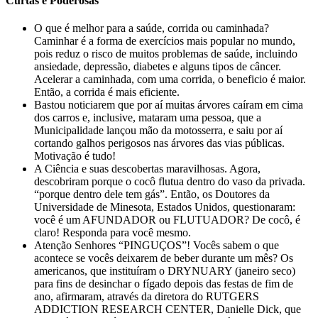
Curtas e Poderosas
O que é melhor para a saúde, corrida ou caminhada?
Caminhar é a forma de exercícios mais popular no mundo,
pois reduz o risco de muitos problemas de saúde, incluindo
ansiedade, depressão, diabetes e alguns tipos de câncer.
Acelerar a caminhada, com uma corrida, o beneficio é maior.
Então, a corrida é mais eficiente.
Bastou noticiarem que por aí muitas árvores caíram em cima
dos carros e, inclusive, mataram uma pessoa, que a
Municipalidade lançou mão da motosserra, e saiu por aí
cortando galhos perigosos nas árvores das vias públicas.
Motivação é tudo!
A Ciência e suas descobertas maravilhosas. Agora,
descobriram porque o cocô flutua dentro do vaso da privada.
“porque dentro dele tem gás”. Então, os Doutores da
Universidade de Minesota, Estados Unidos, questionaram:
você é um AFUNDADOR ou FLUTUADOR? De cocô, é
claro! Responda para você mesmo.
Atenção Senhores “PINGUÇOS”! Vocês sabem o que
acontece se vocês deixarem de beber durante um mês? Os
americanos, que instituíram o DRYNUARY (janeiro seco)
para fins de desinchar o fígado depois das festas de fim de
ano, afirmaram, através da diretora do RUTGERS
ADDICTION RESEARCH CENTER, Danielle Dick, que