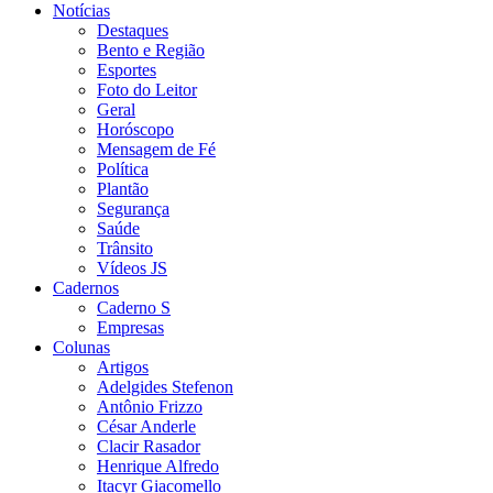
Notícias
Destaques
Bento e Região
Esportes
Foto do Leitor
Geral
Horóscopo
Mensagem de Fé
Política
Plantão
Segurança
Saúde
Trânsito
Vídeos JS
Cadernos
Caderno S
Empresas
Colunas
Artigos
Adelgides Stefenon
Antônio Frizzo
César Anderle
Clacir Rasador
Henrique Alfredo
Itacyr Giacomello