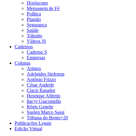
Horóscopo
Mensagem de Fé
Política
Plantão
Segurança
Saúde
Trânsito
Vídeos JS
Cadernos
Caderno S
Empresas
Colunas
Artigos
Adelgides Stefenon
Antônio Frizzo
César Anderle
Clacir Rasador
Henrique Alfredo
Itacyr Giacomello
Régis Genehr
Suelen Marco Sassi
Tribuna do Bento+20
Publicações Legais
Edição Virtual