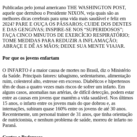
Publicadas pelo jornal americano THE WASHINGTON POST,
aquele que derrubou o Presidente NIXON, veja quais são as
melhores dicas cerebrais para uma vida mais saudável e feliz em
2024? PARE E OUÇA OS PÁSSAROS; CUIDE DOS DENTES
E DAS GENGIVAS; INSPIRE-SE NOS “SUPERIDOSOS”;
FAÇA CINCO MINUTOS DE EXERCÍCIO RESPIRATÓRIO;
TOME MEDIDAS PARA REDUZIR A INFLAMAÇÃO;
ABRAÇE E DÊ AS MÃOS; DEIXE SUA MENTE VIAJAR.
Por que os jovens enfartam
O INFARTO é a maior causa de mortes no Brasil, diz o Ministério
da Saúde. Principais fatores: tabagismo, sedentarismo, alimentação
ruim, colesterol alto, estresse em excesso. Diabéticos e hipertensos
têm de duas a quatro vezes mais riscos de sofrer um infarto. Em
alguns casos, anomalias nas artérias, de difícil detecção, podem estar
entre as causas em jovens que mantém a vida saudável. Nos últimos
15 anos, o infarto entre os jovens mais do que dobrou e, as
internações, subiram quase 160% entre os jovens de até 30 anos.
Recentemente, um personal trainer de 31 anos, que tinha orientação
de nutricionista, e nenhum problema de saúde, morreu de infarto no
Paraná.