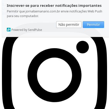
Ir para o conteúdo
Inscrever-se para receber notificações importantes
Quinta-feira, 06 de Agosto de 2026
Permitir que jornalsemanario.com.br envie notificações Web Push
Instagram
para seu computador.
Não permitir
Permitir
Powered by SendPulse