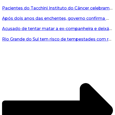
Pacientes do Tacchini Instituto do Câncer celebram Dia dos Pais com cuidado e relaxamento...
Após dois anos das enchentes, governo confirma mais de R$19 milhões para nova ponte no Vale do Taquari...
Acusado de tentar matar a ex-companheira e deixá-la paraplégica é condenado na Serra Gaúcha...
Rio Grande do Sul tem risco de tempestades com rajadas de ventos nos próximos dias...