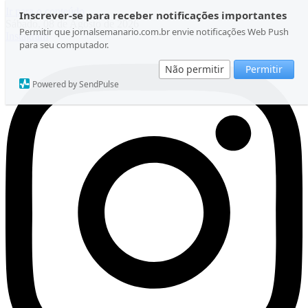
Ir para o conteúdo
Inscrever-se para receber notificações importantes
Sábado, 08 de Agosto de 2026
Permitir que jornalsemanario.com.br envie notificações Web Push
Instagram
para seu computador.
Não permitir
Permitir
Powered by SendPulse