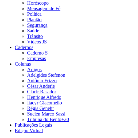
Horóscopo
Mensagem de Fé
Política
Plantão
Segurança
Saúde
Trânsito
Vídeos JS
Cadernos
Caderno S
Empresas
Colunas
Artigos
Adelgides Stefenon
Antônio Frizzo
César Anderle
Clacir Rasador
Henrique Alfredo
Itacyr Giacomello
Régis Genehr
Suelen Marco Sassi
Tribuna do Bento+20
Publicações Legais
Edição Virtual