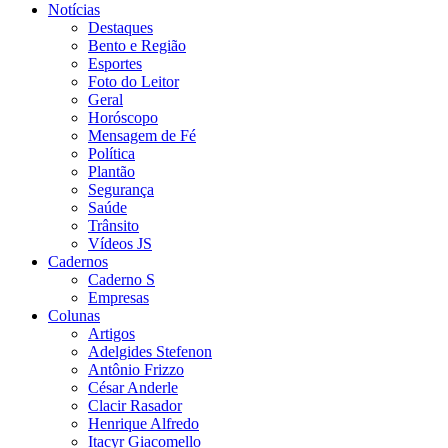
Notícias
Destaques
Bento e Região
Esportes
Foto do Leitor
Geral
Horóscopo
Mensagem de Fé
Política
Plantão
Segurança
Saúde
Trânsito
Vídeos JS
Cadernos
Caderno S
Empresas
Colunas
Artigos
Adelgides Stefenon
Antônio Frizzo
César Anderle
Clacir Rasador
Henrique Alfredo
Itacyr Giacomello