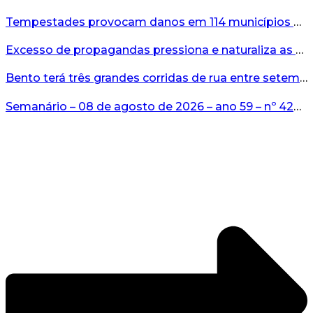
Tempestades provocam danos em 114 municípios e deixam uma vítima e cinco feridos no RS...
Excesso de propagandas pressiona e naturaliza as apostas...
Bento terá três grandes corridas de rua entre setembro e novembro...
Semanário – 08 de agosto de 2026 – ano 59 – nº 4265...