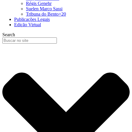
Régis Genehr
Suelen Marco Sassi
Tribuna do Bento+20
Publicações Legais
Edição Virtual
Search