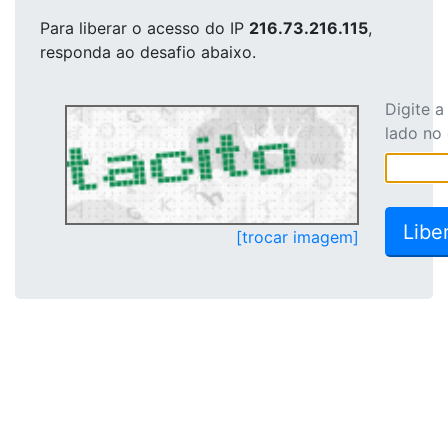
Para liberar o acesso
do IP
216.73.216.115
,
responda ao desafio abaixo.
Digite 
lado no
[trocar imagem]