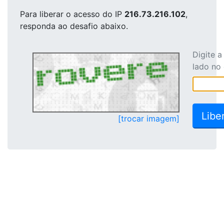
Para liberar o acesso
do IP
216.73.216.102
,
responda ao desafio abaixo.
Digite 
lado no
[trocar imagem]