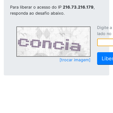
Para liberar o acesso
do IP
216.73.216.179
,
responda ao desafio abaixo.
Digite 
lado no
[trocar imagem]