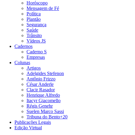
Horóscopo
Mensagem de Fé
Política
Plantão
Segurança
Saúde
Trânsito
Vídeos JS
Cadernos
Caderno S
Empresas
Colunas
Artigos
Adelgides Stefenon
Antônio Frizzo
César Anderle
Clacir Rasador
Henrique Alfredo
Itacyr Giacomello
Régis Genehr
Suelen Marco Sassi
Tribuna do Bento+20
Publicações Legais
Edição Virtual