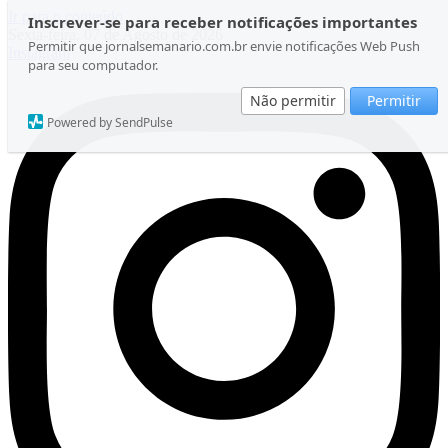
Ir para o conteúdo
Inscrever-se para receber notificações importantes
Sexta-feira, 07 de Agosto de 2026
Permitir que jornalsemanario.com.br envie notificações Web Push
Instagram
para seu computador.
Não permitir
Permitir
Powered by SendPulse