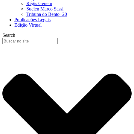
Régis Genehr
Suelen Marco Sassi
Tribuna do Bento+20
Publicações Legais
Edição Virtual
Search