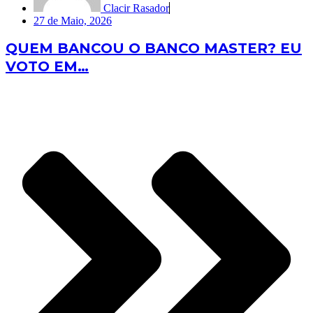
Clacir Rasador
27 de Maio, 2026
QUEM BANCOU O BANCO MASTER? EU
VOTO EM…