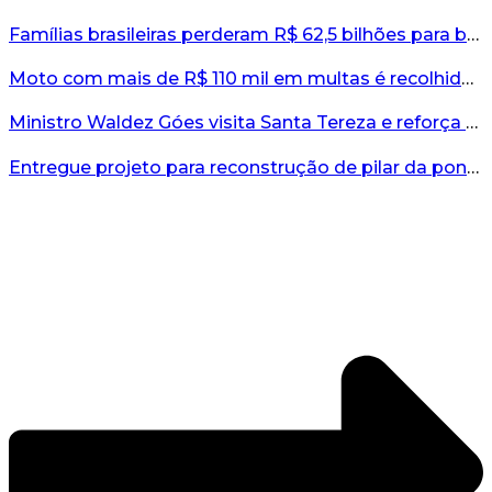
Famílias brasileiras perderam R$ 62,5 bilhões para bets em 2025, diz estudo...
Moto com mais de R$ 110 mil em multas é recolhida no interior do RS...
Ministro Waldez Góes visita Santa Tereza e reforça apoio federal à reconstrução do município...
Entregue projeto para reconstrução de pilar da ponte entre Encantado e Muçum...