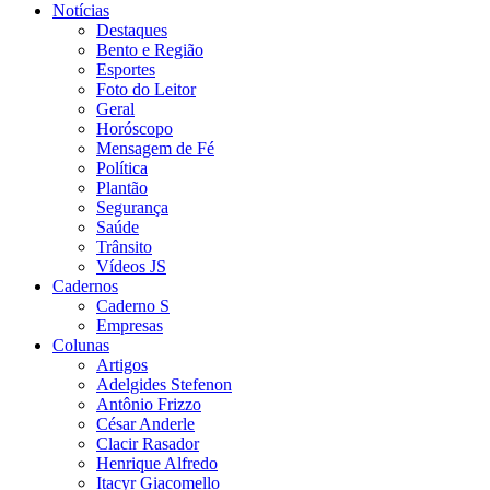
Notícias
Destaques
Bento e Região
Esportes
Foto do Leitor
Geral
Horóscopo
Mensagem de Fé
Política
Plantão
Segurança
Saúde
Trânsito
Vídeos JS
Cadernos
Caderno S
Empresas
Colunas
Artigos
Adelgides Stefenon
Antônio Frizzo
César Anderle
Clacir Rasador
Henrique Alfredo
Itacyr Giacomello