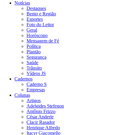
Notícias
Destaques
Bento e Região
Esportes
Foto do Leitor
Geral
Horóscopo
Mensagem de Fé
Política
Plantão
Segurança
Saúde
Trânsito
Vídeos JS
Cadernos
Caderno S
Empresas
Colunas
Artigos
Adelgides Stefenon
Antônio Frizzo
César Anderle
Clacir Rasador
Henrique Alfredo
Itacyr Giacomello