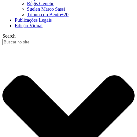
Régis Genehr
Suelen Marco Sassi
Tribuna do Bento+20
Publicações Legais
Edição Virtual
Search