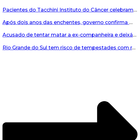
Pacientes do Tacchini Instituto do Câncer celebram Dia dos Pais com cuidado e relaxamento...
Após dois anos das enchentes, governo confirma mais de R$19 milhões para nova ponte no Vale do Taquari...
Acusado de tentar matar a ex-companheira e deixá-la paraplégica é condenado na Serra Gaúcha...
Rio Grande do Sul tem risco de tempestades com rajadas de ventos nos próximos dias...