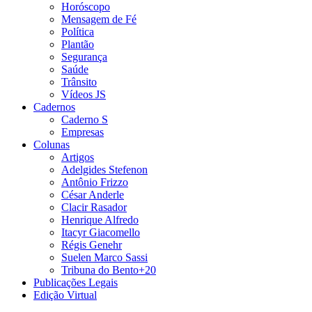
Horóscopo
Mensagem de Fé
Política
Plantão
Segurança
Saúde
Trânsito
Vídeos JS
Cadernos
Caderno S
Empresas
Colunas
Artigos
Adelgides Stefenon
Antônio Frizzo
César Anderle
Clacir Rasador
Henrique Alfredo
Itacyr Giacomello
Régis Genehr
Suelen Marco Sassi
Tribuna do Bento+20
Publicações Legais
Edição Virtual