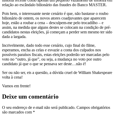
história recente como apenas um pequeno vazamento de torneira em
relação ao escândalo bilionário das fraudes do Banco MASTER.
Pois bem, o interessante neste cenário é que, não bastasse o roubo
bilionário de ontem, os novos atores coadjuvantes que aparecem
hoje, estão a roubar a cena – desculpem-me pelo trocadilho – e
assim, na medida que alguns destes se colocam na condição de pré-
candidatos nestas eleições, já começam a perder sem mesmo ter sido
dada a largada.
Incrivelmente, dado todo esse cenário, cujo final do filme,
esperamos, encha as celas e esvazie a conta dos culpados nos
possíveis paraísos fiscais, estas eleições poderão ser marcadas pelo
voto no “outro, já que”, ou seja, a mudança no voto por outro
candidato já que o que se pensava ser deste…não é!
Ser ou não ser, eis a questão, a dúvida cruel de William Shakespeare
volta à cena!
Vamos em frente!
Deixe um comentário
O seu endereço de e-mail não será publicado.
Campos obrigatórios
são marcados com
*