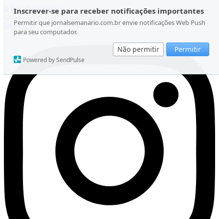
Ir para o conteúdo
Inscrever-se para receber notificações importantes
Quarta-feira, 05 de Agosto de 2026
Permitir que jornalsemanario.com.br envie notificações Web Push
Instagram
para seu computador.
Não permitir
Permitir
Powered by SendPulse