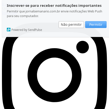
Ir para o conteúdo
Inscrever-se para receber notificações importantes
Quinta-feira, 06 de Agosto de 2026
Permitir que jornalsemanario.com.br envie notificações Web Push
Instagram
para seu computador.
Não permitir
Permitir
Powered by SendPulse