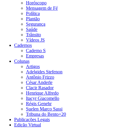
Horóscopo
Mensagem de Fé
Política
Plantão
Segurança
Saúde
Trânsito
Vídeos JS
Cadernos
Caderno S
Empresas
Colunas
Artigos
Adelgides Stefenon
Antônio Frizzo
César Anderle
Clacir Rasador
Henrique Alfredo
Itacyr Giacomello
Régis Genehr
Suelen Marco Sassi
Tribuna do Bento+20
Publicações Legais
Edição Virtual