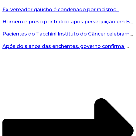
Ex-vereador gaúcho é condenado por racismo...
Homem é preso por tráfico após perseguição em Bento Gonçalves...
Pacientes do Tacchini Instituto do Câncer celebram Dia dos Pais com cuidado e relaxamento...
Após dois anos das enchentes, governo confirma mais de R$19 milhões para nova ponte no Vale do Taquari...