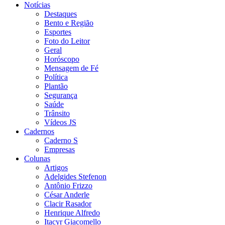
Notícias
Destaques
Bento e Região
Esportes
Foto do Leitor
Geral
Horóscopo
Mensagem de Fé
Política
Plantão
Segurança
Saúde
Trânsito
Vídeos JS
Cadernos
Caderno S
Empresas
Colunas
Artigos
Adelgides Stefenon
Antônio Frizzo
César Anderle
Clacir Rasador
Henrique Alfredo
Itacyr Giacomello