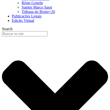
Régis Genehr
Suelen Marco Sassi
Tribuna do Bento+20
Publicações Legais
Edição Virtual
Search