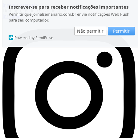
Ir para o conteúdo
Inscrever-se para receber notificações importantes
Domingo, 09 de Agosto de 2026
Permitir que jornalsemanario.com.br envie notificações Web Push
Instagram
para seu computador.
Não permitir
Permitir
Powered by SendPulse