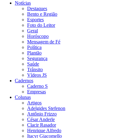
Notícias
Destaques
Bento e Região
Esportes
Foto do Leitor
Geral
Horóscopo
Mensagem de Fé
Política
Plantão
Segurança
Saúde
Trânsito
Vídeos JS
Cadernos
Caderno S
Empresas
Colunas
Artigos
Adelgides Stefenon
Antônio Frizzo
César Anderle
Clacir Rasador
Henrique Alfredo
Itacyr Giacomello