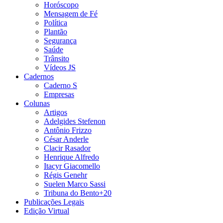
Horóscopo
Mensagem de Fé
Política
Plantão
Segurança
Saúde
Trânsito
Vídeos JS
Cadernos
Caderno S
Empresas
Colunas
Artigos
Adelgides Stefenon
Antônio Frizzo
César Anderle
Clacir Rasador
Henrique Alfredo
Itacyr Giacomello
Régis Genehr
Suelen Marco Sassi
Tribuna do Bento+20
Publicações Legais
Edição Virtual