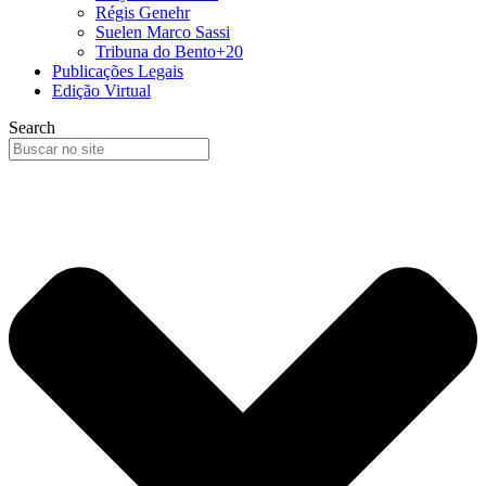
Régis Genehr
Suelen Marco Sassi
Tribuna do Bento+20
Publicações Legais
Edição Virtual
Search