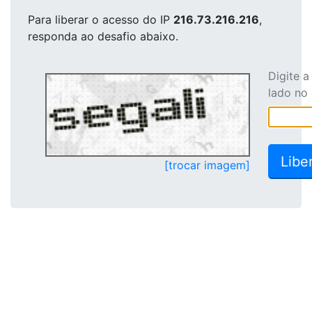
Para liberar o acesso
do IP
216.73.216.216
,
responda ao desafio abaixo.
Digite 
lado no
[trocar imagem]