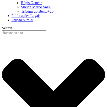
Régis Genehr
Suelen Marco Sassi
Tribuna do Bento+20
Publicações Legais
Edição Virtual
Search