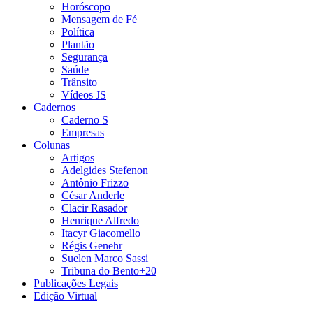
Horóscopo
Mensagem de Fé
Política
Plantão
Segurança
Saúde
Trânsito
Vídeos JS
Cadernos
Caderno S
Empresas
Colunas
Artigos
Adelgides Stefenon
Antônio Frizzo
César Anderle
Clacir Rasador
Henrique Alfredo
Itacyr Giacomello
Régis Genehr
Suelen Marco Sassi
Tribuna do Bento+20
Publicações Legais
Edição Virtual