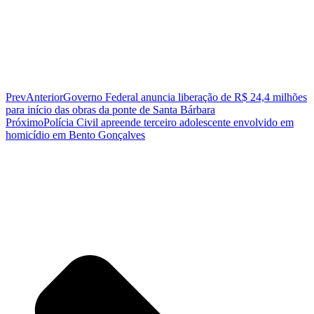
Prev
Anterior
Governo Federal anuncia liberação de R$ 24,4 milhões
para início das obras da ponte de Santa Bárbara
Próximo
Polícia Civil apreende terceiro adolescente envolvido em
homicídio em Bento Gonçalves