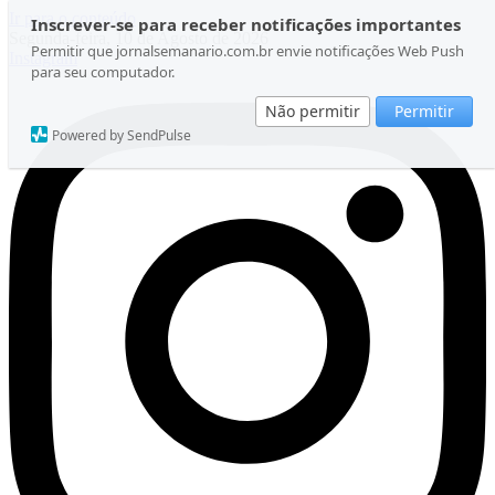
Ir para o conteúdo
Inscrever-se para receber notificações importantes
Segunda-feira, 10 de Agosto de 2026
Permitir que jornalsemanario.com.br envie notificações Web Push
Instagram
para seu computador.
Não permitir
Permitir
Powered by SendPulse