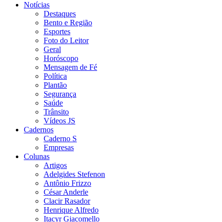
Notícias
Destaques
Bento e Região
Esportes
Foto do Leitor
Geral
Horóscopo
Mensagem de Fé
Política
Plantão
Segurança
Saúde
Trânsito
Vídeos JS
Cadernos
Caderno S
Empresas
Colunas
Artigos
Adelgides Stefenon
Antônio Frizzo
César Anderle
Clacir Rasador
Henrique Alfredo
Itacyr Giacomello