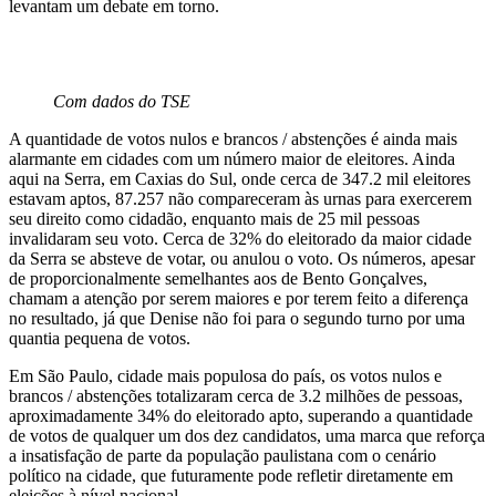
levantam um debate em torno.
Com dados do TSE
A quantidade de votos nulos e brancos / abstenções é ainda mais
alarmante em cidades com um número maior de eleitores. Ainda
aqui na Serra, em Caxias do Sul, onde cerca de 347.2 mil eleitores
estavam aptos, 87.257 não compareceram às urnas para exercerem
seu direito como cidadão, enquanto mais de 25 mil pessoas
invalidaram seu voto. Cerca de 32% do eleitorado da maior cidade
da Serra se absteve de votar, ou anulou o voto. Os números, apesar
de proporcionalmente semelhantes aos de Bento Gonçalves,
chamam a atenção por serem maiores e por terem feito a diferença
no resultado, já que Denise não foi para o segundo turno por uma
quantia pequena de votos.
Em São Paulo, cidade mais populosa do país, os votos nulos e
brancos / abstenções totalizaram cerca de 3.2 milhões de pessoas,
aproximadamente 34% do eleitorado apto, superando a quantidade
de votos de qualquer um dos dez candidatos, uma marca que reforça
a insatisfação de parte da população paulistana com o cenário
político na cidade, que futuramente pode refletir diretamente em
eleições à nível nacional.