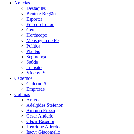
Notícias
Destaques
Bento e Região
Esportes
Foto do Leitor
Geral
Horóscopo
Mensagem de Fé
Política
Plantão
Segurança
Saúde
Trânsito
Vídeos JS
Cadernos
Caderno S
Empresas
Colunas
Artigos
Adelgides Stefenon
Antônio Frizzo
César Anderle
Clacir Rasador
Henrique Alfredo
Itacyr Giacomello