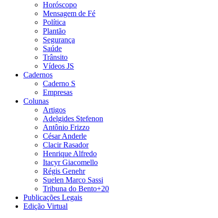
Horóscopo
Mensagem de Fé
Política
Plantão
Segurança
Saúde
Trânsito
Vídeos JS
Cadernos
Caderno S
Empresas
Colunas
Artigos
Adelgides Stefenon
Antônio Frizzo
César Anderle
Clacir Rasador
Henrique Alfredo
Itacyr Giacomello
Régis Genehr
Suelen Marco Sassi
Tribuna do Bento+20
Publicações Legais
Edição Virtual