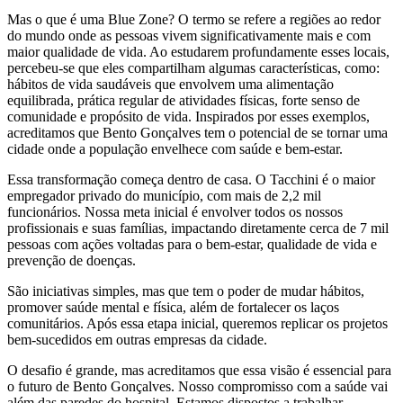
Mas o que é uma Blue Zone? O termo se refere a regiões ao redor
do mundo onde as pessoas vivem significativamente mais e com
maior qualidade de vida. Ao estudarem profundamente esses locais,
percebeu-se que eles compartilham algumas características, como:
hábitos de vida saudáveis que envolvem uma alimentação
equilibrada, prática regular de atividades físicas, forte senso de
comunidade e propósito de vida. Inspirados por esses exemplos,
acreditamos que Bento Gonçalves tem o potencial de se tornar uma
cidade onde a população envelhece com saúde e bem-estar.
Essa transformação começa dentro de casa. O Tacchini é o maior
empregador privado do município, com mais de 2,2 mil
funcionários. Nossa meta inicial é envolver todos os nossos
profissionais e suas famílias, impactando diretamente cerca de 7 mil
pessoas com ações voltadas para o bem-estar, qualidade de vida e
prevenção de doenças.
São iniciativas simples, mas que tem o poder de mudar hábitos,
promover saúde mental e física, além de fortalecer os laços
comunitários. Após essa etapa inicial, queremos replicar os projetos
bem-sucedidos em outras empresas da cidade.
O desafio é grande, mas acreditamos que essa visão é essencial para
o futuro de Bento Gonçalves. Nosso compromisso com a saúde vai
além das paredes do hospital. Estamos dispostos a trabalhar