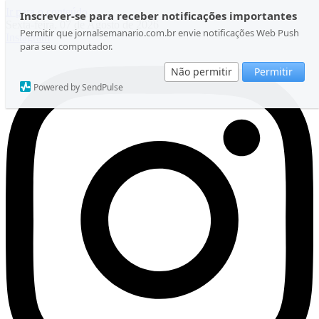
Ir para o conteúdo
Inscrever-se para receber notificações importantes
Sexta-feira, 07 de Agosto de 2026
Permitir que jornalsemanario.com.br envie notificações Web Push
Instagram
para seu computador.
Não permitir
Permitir
Powered by SendPulse