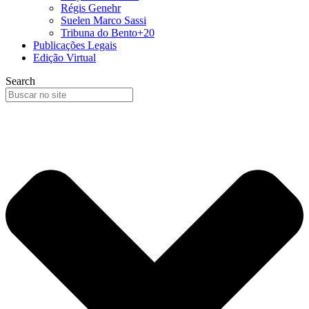
Régis Genehr
Suelen Marco Sassi
Tribuna do Bento+20
Publicações Legais
Edição Virtual
Search