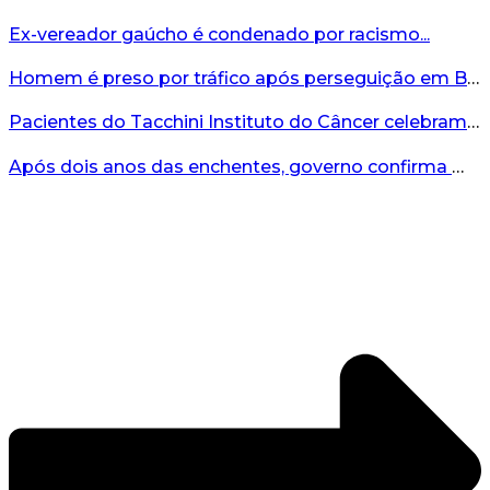
Ex-vereador gaúcho é condenado por racismo...
Homem é preso por tráfico após perseguição em Bento Gonçalves...
Pacientes do Tacchini Instituto do Câncer celebram Dia dos Pais com cuidado e relaxamento...
Após dois anos das enchentes, governo confirma mais de R$19 milhões para nova ponte no Vale do Taquari...