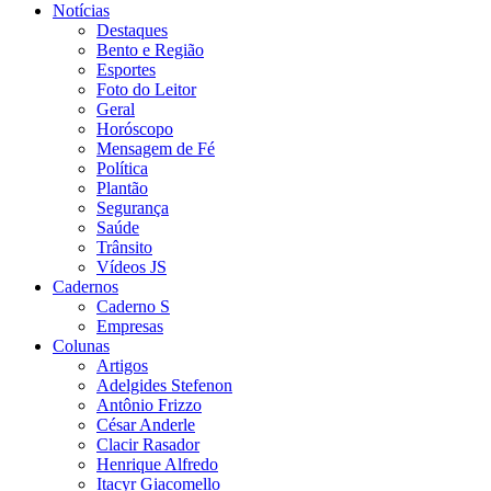
Notícias
Destaques
Bento e Região
Esportes
Foto do Leitor
Geral
Horóscopo
Mensagem de Fé
Política
Plantão
Segurança
Saúde
Trânsito
Vídeos JS
Cadernos
Caderno S
Empresas
Colunas
Artigos
Adelgides Stefenon
Antônio Frizzo
César Anderle
Clacir Rasador
Henrique Alfredo
Itacyr Giacomello