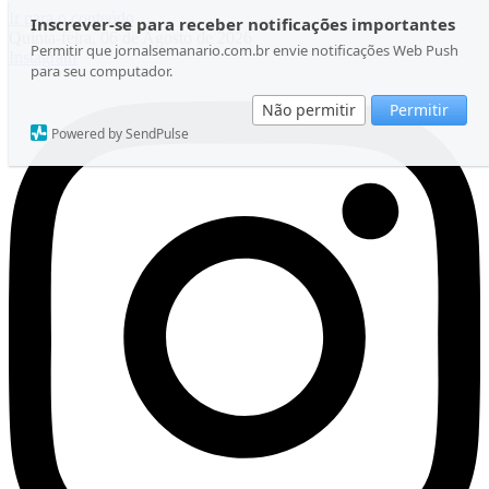
Ir para o conteúdo
Inscrever-se para receber notificações importantes
Quinta-feira, 06 de Agosto de 2026
Permitir que jornalsemanario.com.br envie notificações Web Push
Instagram
para seu computador.
Não permitir
Permitir
Powered by SendPulse