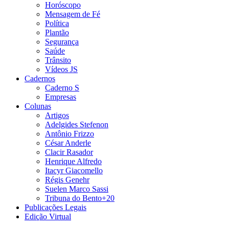
Horóscopo
Mensagem de Fé
Política
Plantão
Segurança
Saúde
Trânsito
Vídeos JS
Cadernos
Caderno S
Empresas
Colunas
Artigos
Adelgides Stefenon
Antônio Frizzo
César Anderle
Clacir Rasador
Henrique Alfredo
Itacyr Giacomello
Régis Genehr
Suelen Marco Sassi
Tribuna do Bento+20
Publicações Legais
Edição Virtual