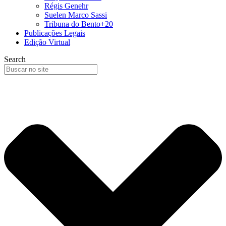
Régis Genehr
Suelen Marco Sassi
Tribuna do Bento+20
Publicações Legais
Edição Virtual
Search