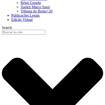
Régis Genehr
Suelen Marco Sassi
Tribuna do Bento+20
Publicações Legais
Edição Virtual
Search