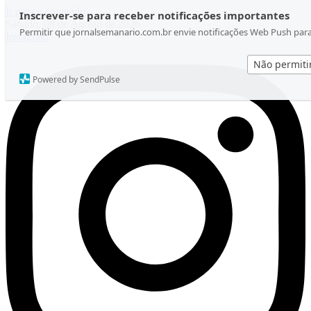
Ir para o conteúdo
Inscrever-se para receber notificações importantes
Sábado, 08 de Agosto de 2026
Permitir que jornalsemanario.com.br envie notificações Web Push par
Instagram
Não permiti
Powered by SendPulse