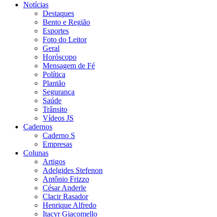
Notícias
Destaques
Bento e Região
Esportes
Foto do Leitor
Geral
Horóscopo
Mensagem de Fé
Política
Plantão
Segurança
Saúde
Trânsito
Vídeos JS
Cadernos
Caderno S
Empresas
Colunas
Artigos
Adelgides Stefenon
Antônio Frizzo
César Anderle
Clacir Rasador
Henrique Alfredo
Itacyr Giacomello