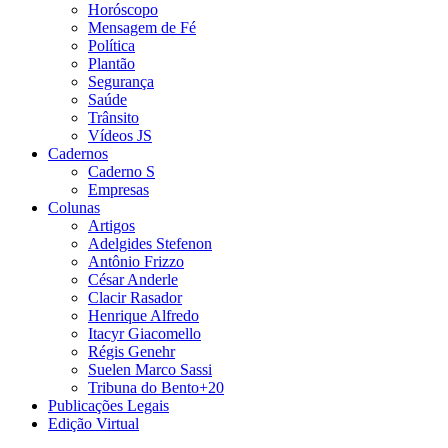
Horóscopo
Mensagem de Fé
Política
Plantão
Segurança
Saúde
Trânsito
Vídeos JS
Cadernos
Caderno S
Empresas
Colunas
Artigos
Adelgides Stefenon
Antônio Frizzo
César Anderle
Clacir Rasador
Henrique Alfredo
Itacyr Giacomello
Régis Genehr
Suelen Marco Sassi
Tribuna do Bento+20
Publicações Legais
Edição Virtual