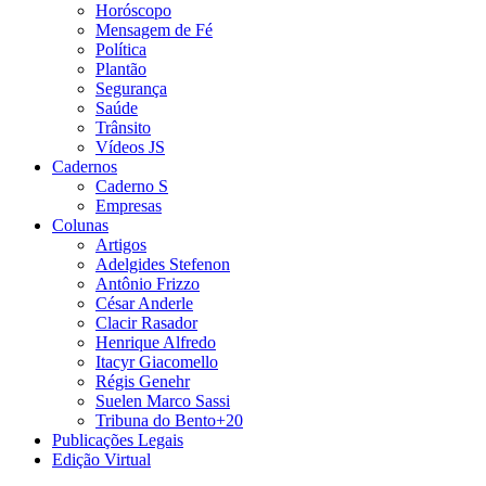
Horóscopo
Mensagem de Fé
Política
Plantão
Segurança
Saúde
Trânsito
Vídeos JS
Cadernos
Caderno S
Empresas
Colunas
Artigos
Adelgides Stefenon
Antônio Frizzo
César Anderle
Clacir Rasador
Henrique Alfredo
Itacyr Giacomello
Régis Genehr
Suelen Marco Sassi
Tribuna do Bento+20
Publicações Legais
Edição Virtual