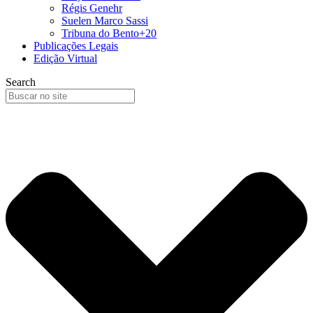
Régis Genehr
Suelen Marco Sassi
Tribuna do Bento+20
Publicações Legais
Edição Virtual
Search