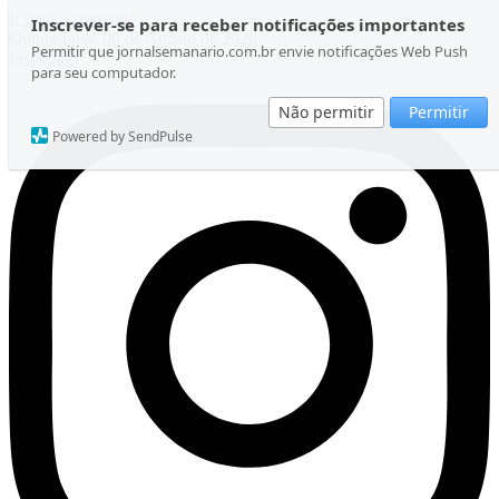
Ir para o conteúdo
Inscrever-se para receber notificações importantes
Quinta-feira, 06 de Agosto de 2026
Permitir que jornalsemanario.com.br envie notificações Web Push
Instagram
para seu computador.
Não permitir
Permitir
Powered by SendPulse