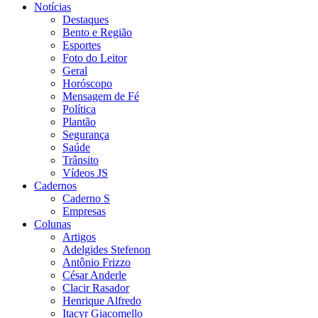
Notícias
Destaques
Bento e Região
Esportes
Foto do Leitor
Geral
Horóscopo
Mensagem de Fé
Política
Plantão
Segurança
Saúde
Trânsito
Vídeos JS
Cadernos
Caderno S
Empresas
Colunas
Artigos
Adelgides Stefenon
Antônio Frizzo
César Anderle
Clacir Rasador
Henrique Alfredo
Itacyr Giacomello