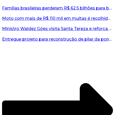
Famílias brasileiras perderam R$ 62,5 bilhões para bets em 2025, diz estudo...
Moto com mais de R$ 110 mil em multas é recolhida no interior do RS...
Ministro Waldez Góes visita Santa Tereza e reforça apoio federal à reconstrução do município...
Entregue projeto para reconstrução de pilar da ponte entre Encantado e Muçum...