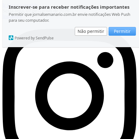
Ir para o conteúdo
Inscrever-se para receber notificações importantes
Sexta-feira, 07 de Agosto de 2026
Permitir que jornalsemanario.com.br envie notificações Web Push
Instagram
para seu computador.
Não permitir
Permitir
Powered by SendPulse