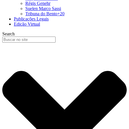
Régis Genehr
Suelen Marco Sassi
Tribuna do Bento+20
Publicações Legais
Edição Virtual
Search