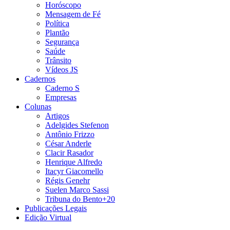
Horóscopo
Mensagem de Fé
Política
Plantão
Segurança
Saúde
Trânsito
Vídeos JS
Cadernos
Caderno S
Empresas
Colunas
Artigos
Adelgides Stefenon
Antônio Frizzo
César Anderle
Clacir Rasador
Henrique Alfredo
Itacyr Giacomello
Régis Genehr
Suelen Marco Sassi
Tribuna do Bento+20
Publicações Legais
Edição Virtual