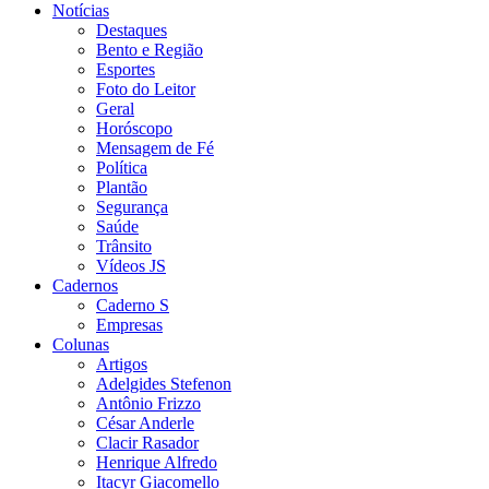
Notícias
Destaques
Bento e Região
Esportes
Foto do Leitor
Geral
Horóscopo
Mensagem de Fé
Política
Plantão
Segurança
Saúde
Trânsito
Vídeos JS
Cadernos
Caderno S
Empresas
Colunas
Artigos
Adelgides Stefenon
Antônio Frizzo
César Anderle
Clacir Rasador
Henrique Alfredo
Itacyr Giacomello