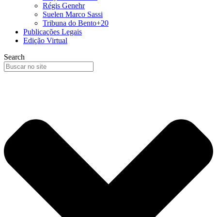
Régis Genehr
Suelen Marco Sassi
Tribuna do Bento+20
Publicações Legais
Edição Virtual
Search