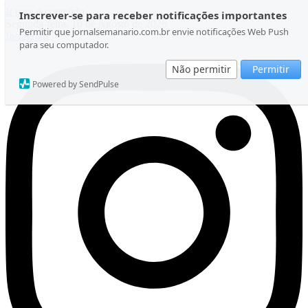
Ir para o conteúdo
Inscrever-se para receber notificações importantes
Segunda-feira, 10 de Agosto de 2026
Permitir que jornalsemanario.com.br envie notificações Web Push
Instagram
para seu computador.
Não permitir
Permitir
Powered by SendPulse