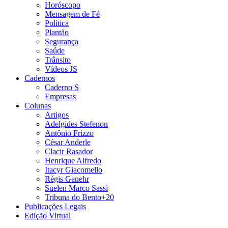
Horóscopo
Mensagem de Fé
Política
Plantão
Segurança
Saúde
Trânsito
Vídeos JS
Cadernos
Caderno S
Empresas
Colunas
Artigos
Adelgides Stefenon
Antônio Frizzo
César Anderle
Clacir Rasador
Henrique Alfredo
Itacyr Giacomello
Régis Genehr
Suelen Marco Sassi
Tribuna do Bento+20
Publicações Legais
Edição Virtual