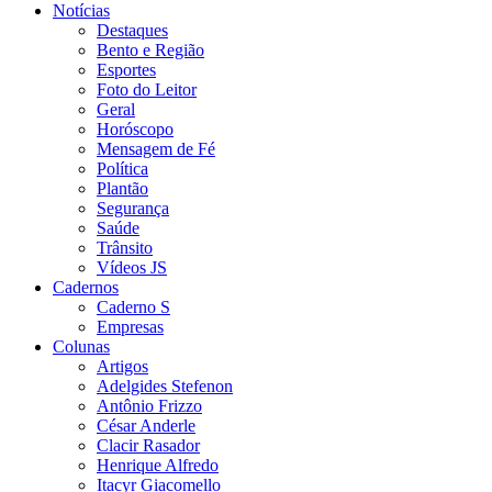
Notícias
Destaques
Bento e Região
Esportes
Foto do Leitor
Geral
Horóscopo
Mensagem de Fé
Política
Plantão
Segurança
Saúde
Trânsito
Vídeos JS
Cadernos
Caderno S
Empresas
Colunas
Artigos
Adelgides Stefenon
Antônio Frizzo
César Anderle
Clacir Rasador
Henrique Alfredo
Itacyr Giacomello