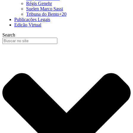
Régis Genehr
Suelen Marco Sassi
Tribuna do Bento+20
Publicações Legais
Edição Virtual
Search