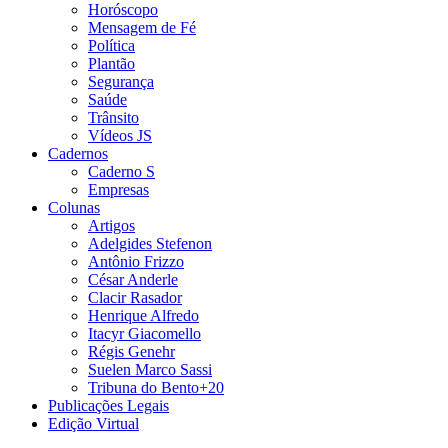
Horóscopo
Mensagem de Fé
Política
Plantão
Segurança
Saúde
Trânsito
Vídeos JS
Cadernos
Caderno S
Empresas
Colunas
Artigos
Adelgides Stefenon
Antônio Frizzo
César Anderle
Clacir Rasador
Henrique Alfredo
Itacyr Giacomello
Régis Genehr
Suelen Marco Sassi
Tribuna do Bento+20
Publicações Legais
Edição Virtual