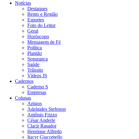
Notícias
Destaques
Bento e Região
Esportes
Foto do Leitor
Geral
Horóscopo
Mensagem de Fé
Política
Plantão
Segurança
Saúde
Trânsito
Vídeos JS
Cadernos
Caderno S
Empresas
Colunas
Artigos
Adelgides Stefenon
Antônio Frizzo
César Anderle
Clacir Rasador
Henrique Alfredo
Itacyr Giacomello