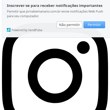
Ir para o conteúdo
Inscrever-se para receber notificações importantes
Sábado, 08 de Agosto de 2026
Permitir que jornalsemanario.com.br envie notificações Web Push
Instagram
para seu computador.
Não permitir
Permitir
Powered by SendPulse