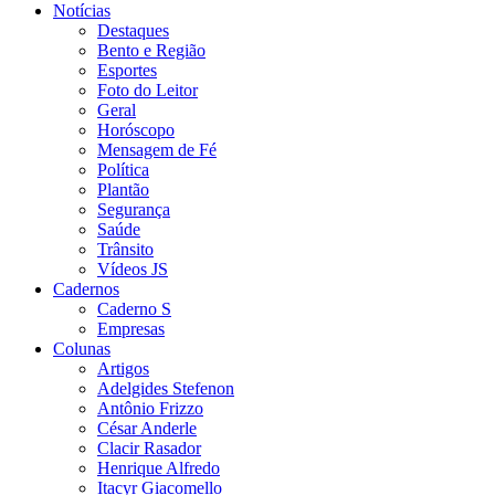
Notícias
Destaques
Bento e Região
Esportes
Foto do Leitor
Geral
Horóscopo
Mensagem de Fé
Política
Plantão
Segurança
Saúde
Trânsito
Vídeos JS
Cadernos
Caderno S
Empresas
Colunas
Artigos
Adelgides Stefenon
Antônio Frizzo
César Anderle
Clacir Rasador
Henrique Alfredo
Itacyr Giacomello