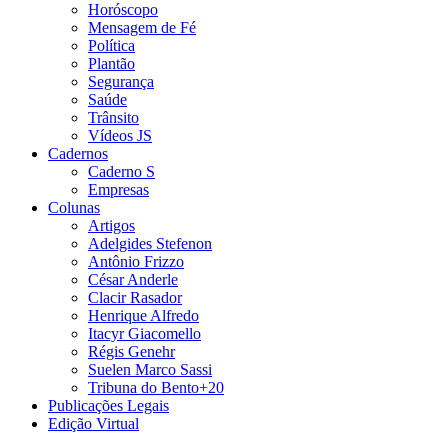
Horóscopo
Mensagem de Fé
Política
Plantão
Segurança
Saúde
Trânsito
Vídeos JS
Cadernos
Caderno S
Empresas
Colunas
Artigos
Adelgides Stefenon
Antônio Frizzo
César Anderle
Clacir Rasador
Henrique Alfredo
Itacyr Giacomello
Régis Genehr
Suelen Marco Sassi
Tribuna do Bento+20
Publicações Legais
Edição Virtual