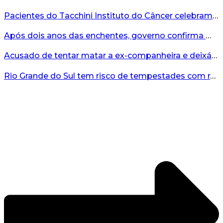
Pacientes do Tacchini Instituto do Câncer celebram Dia dos Pais com cuidado e relaxamento...
Após dois anos das enchentes, governo confirma mais de R$19 milhões para nova ponte no Vale do Taquari...
Acusado de tentar matar a ex-companheira e deixá-la paraplégica é condenado na Serra Gaúcha...
Rio Grande do Sul tem risco de tempestades com rajadas de ventos nos próximos dias...