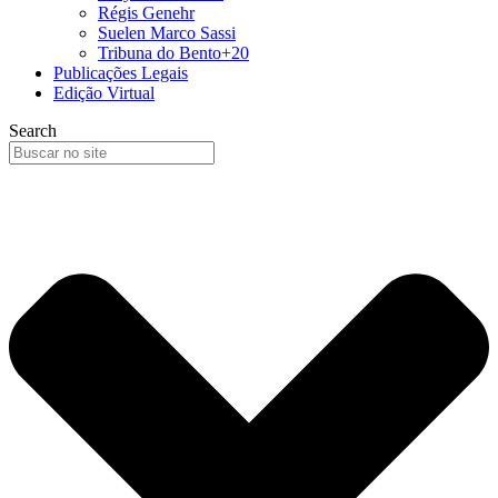
Régis Genehr
Suelen Marco Sassi
Tribuna do Bento+20
Publicações Legais
Edição Virtual
Search