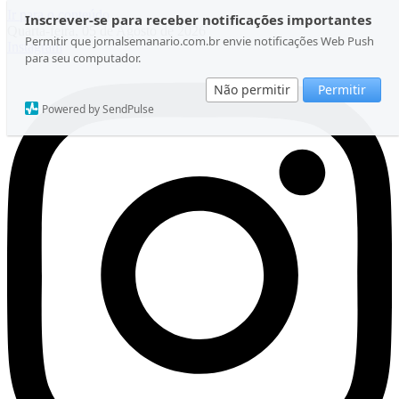
Ir para o conteúdo
Inscrever-se para receber notificações importantes
Quarta-feira, 05 de Agosto de 2026
Permitir que jornalsemanario.com.br envie notificações Web Push
Instagram
para seu computador.
Não permitir
Permitir
Powered by SendPulse