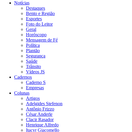
Notícias
Destaques
Bento e Região
Esportes
Foto do Leitor
Geral
Horóscopo
Mensagem de Fé
Política
Plantão
Segurança
Saúde
Trânsito
Vídeos JS
Cadernos
Caderno S
Empresas
Colunas
Artigos
Adelgides Stefenon
Antônio Frizzo
César Anderle
Clacir Rasador
Henrique Alfredo
Itacyr Giacomello