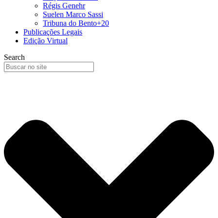
Régis Genehr
Suelen Marco Sassi
Tribuna do Bento+20
Publicações Legais
Edição Virtual
Search