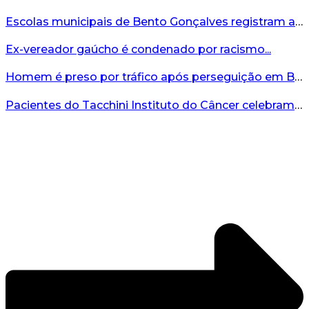
Escolas municipais de Bento Gonçalves registram avanço no IDEB 2025...
Ex-vereador gaúcho é condenado por racismo...
Homem é preso por tráfico após perseguição em Bento Gonçalves...
Pacientes do Tacchini Instituto do Câncer celebram Dia dos Pais com cuidado e relaxamento...