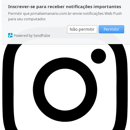
Ir para o conteúdo
Inscrever-se para receber notificações importantes
Quinta-feira, 06 de Agosto de 2026
Permitir que jornalsemanario.com.br envie notificações Web Push
Instagram
para seu computador.
Não permitir
Permitir
Powered by SendPulse