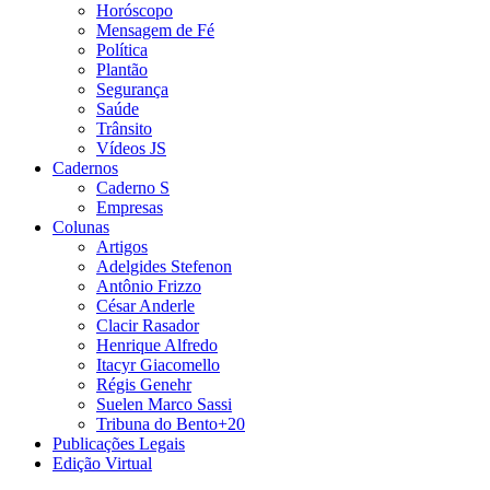
Horóscopo
Mensagem de Fé
Política
Plantão
Segurança
Saúde
Trânsito
Vídeos JS
Cadernos
Caderno S
Empresas
Colunas
Artigos
Adelgides Stefenon
Antônio Frizzo
César Anderle
Clacir Rasador
Henrique Alfredo
Itacyr Giacomello
Régis Genehr
Suelen Marco Sassi
Tribuna do Bento+20
Publicações Legais
Edição Virtual