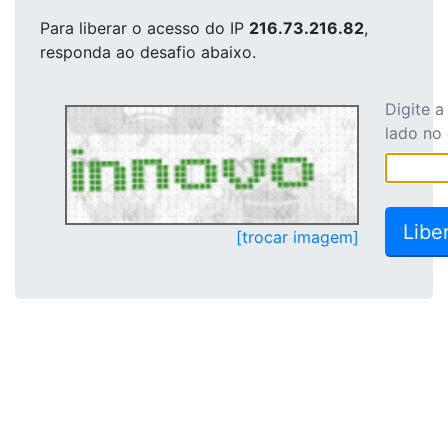
Para liberar o acesso
do IP
216.73.216.82
,
responda ao desafio abaixo.
Digite 
lado no
[trocar imagem]