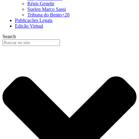
Régis Genehr
Suelen Marco Sassi
Tribuna do Bento+20
Publicações Legais
Edição Virtual
Search