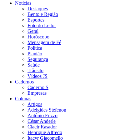
Notícias
Destaques
Bento e Região
Esportes
Foto do Leitor
Geral
Horóscopo
Mensagem de Fé
Política
Plantão
Segurança
Saúde
Trânsito
Vídeos JS
Cadernos
Caderno S
Empresas
Colunas
Artigos
Adelgides Stefenon
Antônio Frizzo
César Anderle
Clacir Rasador
Henrique Alfredo
Itacyr Giacomello