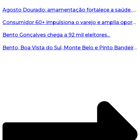
Agosto Dourado: amamentação fortalece a saúde, o desenvolvimento e os vínculos...
Consumidor 60+ impulsiona o varejo e amplia oportunidades para o comércio ...
Bento Gonçalves chega a 92 mil eleitores...
Bento, Boa Vista do Sul, Monte Belo e Pinto Bandeira registram quatro casos de abigeato este ano...