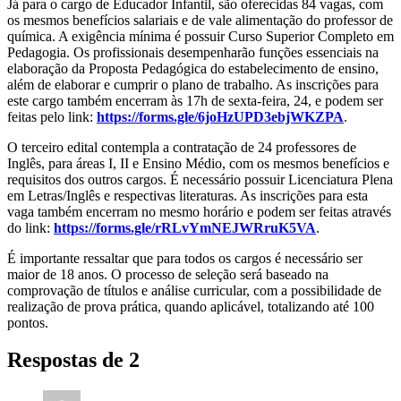
Já para o cargo de Educador Infantil, são oferecidas 84 vagas, com
os mesmos benefícios salariais e de vale alimentação do professor de
química. A exigência mínima é possuir Curso Superior Completo em
Pedagogia. Os profissionais desempenharão funções essenciais na
elaboração da Proposta Pedagógica do estabelecimento de ensino,
além de elaborar e cumprir o plano de trabalho. As inscrições para
este cargo também encerram às 17h de sexta-feira, 24, e podem ser
feitas pelo link:
https://forms.gle/6joHzUPD3ebjWKZPA
.
O terceiro edital contempla a contratação de 24 professores de
Inglês, para áreas I, II e Ensino Médio, com os mesmos benefícios e
requisitos dos outros cargos. É necessário possuir Licenciatura Plena
em Letras/Inglês e respectivas literaturas. As inscrições para esta
vaga também encerram no mesmo horário e podem ser feitas através
do link:
https://forms.gle/rRLvYmNEJWRruK5VA
.
É importante ressaltar que para todos os cargos é necessário ser
maior de 18 anos. O processo de seleção será baseado na
comprovação de títulos e análise curricular, com a possibilidade de
realização de prova prática, quando aplicável, totalizando até 100
pontos.
Respostas de 2