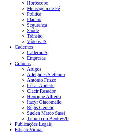
Horóscopo
Mensagem de Fé
Política
Plantão
Segurança
Saúde
Trânsito
Vídeos JS
Cadernos
Caderno S
Empresas
Colunas
Artigos
Adelgides Stefenon
Antônio Frizzo
César Anderle
Clacir Rasador
Henrique Alfredo
Itacyr Giacomello
Régis Genehr
Suelen Marco Sassi
Tribuna do Bento+20
Publicações Legais
Edição Virtual