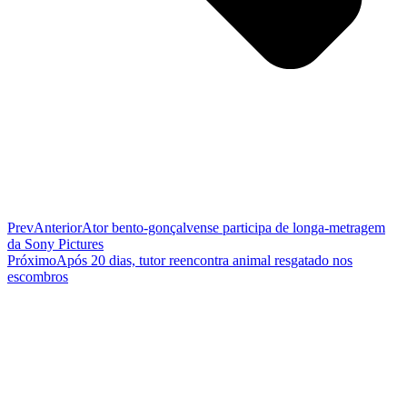
Prev
Anterior
Ator bento-gonçalvense participa de longa-metragem
da Sony Pictures
Próximo
Após 20 dias, tutor reencontra animal resgatado nos
escombros