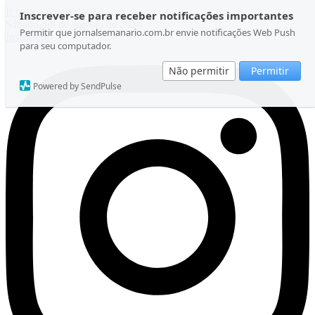
Ir para o conteúdo
Inscrever-se para receber notificações importantes
Sábado, 08 de Agosto de 2026
Permitir que jornalsemanario.com.br envie notificações Web Push
Instagram
para seu computador.
Não permitir
Permitir
Powered by SendPulse