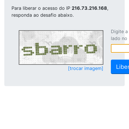
Para liberar o acesso
do IP
216.73.216.168
,
responda ao desafio abaixo.
Digite 
lado no
[trocar imagem]