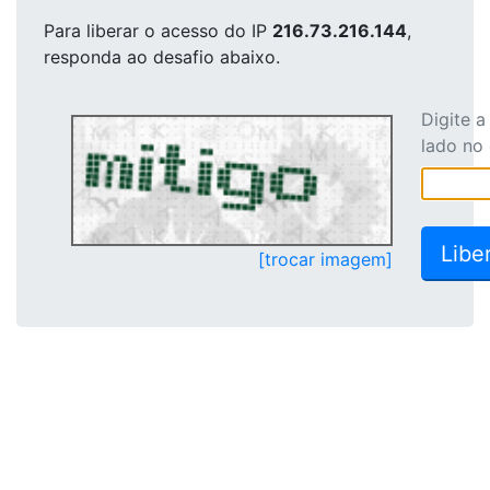
Para liberar o acesso
do IP
216.73.216.144
,
responda ao desafio abaixo.
Digite 
lado no
[trocar imagem]