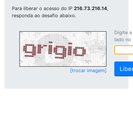
Para liberar o acesso
do IP
216.73.216.14
,
responda ao desafio abaixo.
Digite 
lado no
[trocar imagem]