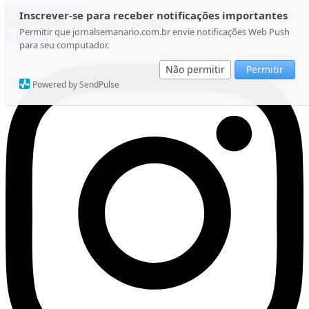
Ir para o conteúdo
Inscrever-se para receber notificações importantes
Segunda-feira, 10 de Agosto de 2026
Permitir que jornalsemanario.com.br envie notificações Web Push
Instagram
para seu computador.
Não permitir
Permitir
Powered by SendPulse