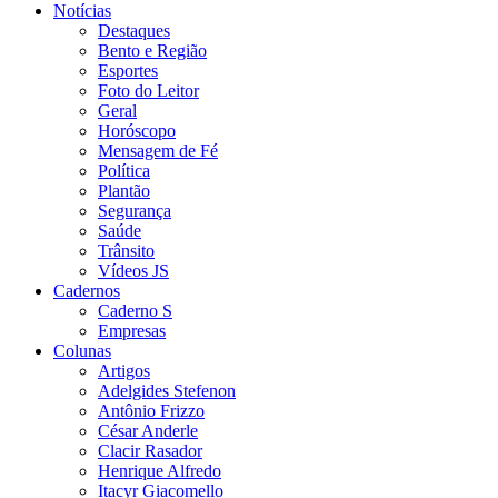
Notícias
Destaques
Bento e Região
Esportes
Foto do Leitor
Geral
Horóscopo
Mensagem de Fé
Política
Plantão
Segurança
Saúde
Trânsito
Vídeos JS
Cadernos
Caderno S
Empresas
Colunas
Artigos
Adelgides Stefenon
Antônio Frizzo
César Anderle
Clacir Rasador
Henrique Alfredo
Itacyr Giacomello