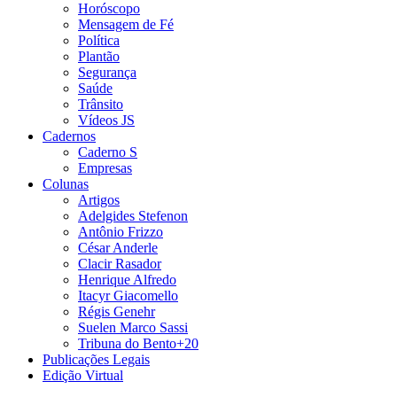
Horóscopo
Mensagem de Fé
Política
Plantão
Segurança
Saúde
Trânsito
Vídeos JS
Cadernos
Caderno S
Empresas
Colunas
Artigos
Adelgides Stefenon
Antônio Frizzo
César Anderle
Clacir Rasador
Henrique Alfredo
Itacyr Giacomello
Régis Genehr
Suelen Marco Sassi
Tribuna do Bento+20
Publicações Legais
Edição Virtual