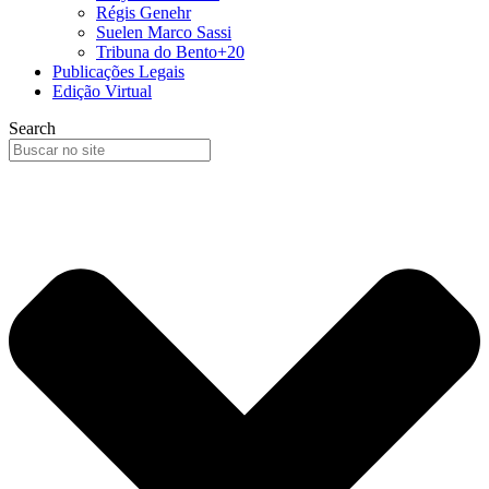
Régis Genehr
Suelen Marco Sassi
Tribuna do Bento+20
Publicações Legais
Edição Virtual
Search