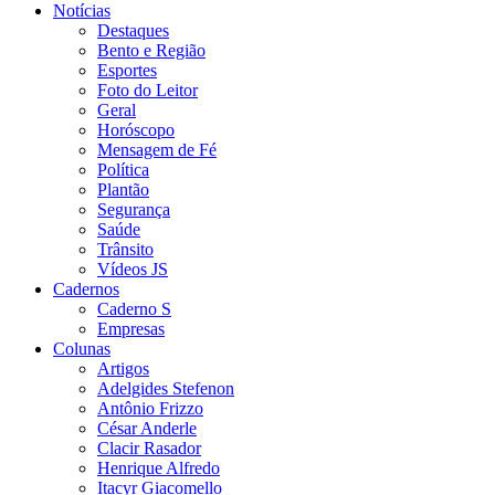
Notícias
Destaques
Bento e Região
Esportes
Foto do Leitor
Geral
Horóscopo
Mensagem de Fé
Política
Plantão
Segurança
Saúde
Trânsito
Vídeos JS
Cadernos
Caderno S
Empresas
Colunas
Artigos
Adelgides Stefenon
Antônio Frizzo
César Anderle
Clacir Rasador
Henrique Alfredo
Itacyr Giacomello