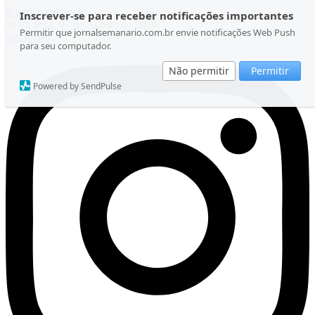
Ir para o conteúdo
Inscrever-se para receber notificações importantes
Sexta-feira, 07 de Agosto de 2026
Permitir que jornalsemanario.com.br envie notificações Web Push
Instagram
para seu computador.
Não permitir
Permitir
Powered by SendPulse