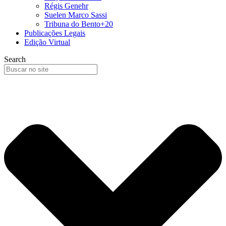
Régis Genehr
Suelen Marco Sassi
Tribuna do Bento+20
Publicações Legais
Edição Virtual
Search