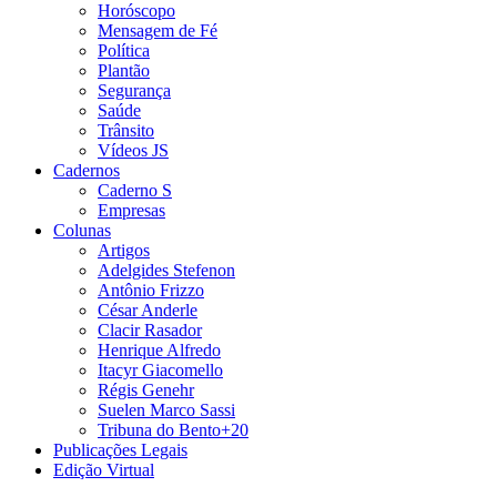
Horóscopo
Mensagem de Fé
Política
Plantão
Segurança
Saúde
Trânsito
Vídeos JS
Cadernos
Caderno S
Empresas
Colunas
Artigos
Adelgides Stefenon
Antônio Frizzo
César Anderle
Clacir Rasador
Henrique Alfredo
Itacyr Giacomello
Régis Genehr
Suelen Marco Sassi
Tribuna do Bento+20
Publicações Legais
Edição Virtual