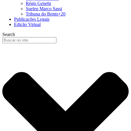
Régis Genehr
Suelen Marco Sassi
Tribuna do Bento+20
Publicações Legais
Edição Virtual
Search