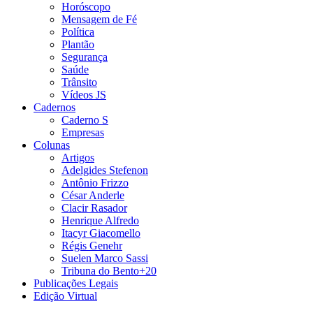
Horóscopo
Mensagem de Fé
Política
Plantão
Segurança
Saúde
Trânsito
Vídeos JS
Cadernos
Caderno S
Empresas
Colunas
Artigos
Adelgides Stefenon
Antônio Frizzo
César Anderle
Clacir Rasador
Henrique Alfredo
Itacyr Giacomello
Régis Genehr
Suelen Marco Sassi
Tribuna do Bento+20
Publicações Legais
Edição Virtual