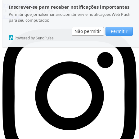
Ir para o conteúdo
Inscrever-se para receber notificações importantes
Quarta-feira, 05 de Agosto de 2026
Permitir que jornalsemanario.com.br envie notificações Web Push
Instagram
para seu computador.
Não permitir
Permitir
Powered by SendPulse