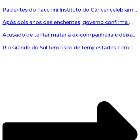
Pacientes do Tacchini Instituto do Câncer celebram Dia dos Pais com cuidado e relaxamento...
Após dois anos das enchentes, governo confirma mais de R$19 milhões para nova ponte no Vale do Taquari...
Acusado de tentar matar a ex-companheira e deixá-la paraplégica é condenado na Serra Gaúcha...
Rio Grande do Sul tem risco de tempestades com rajadas de ventos nos próximos dias...