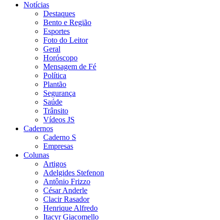
Notícias
Destaques
Bento e Região
Esportes
Foto do Leitor
Geral
Horóscopo
Mensagem de Fé
Política
Plantão
Segurança
Saúde
Trânsito
Vídeos JS
Cadernos
Caderno S
Empresas
Colunas
Artigos
Adelgides Stefenon
Antônio Frizzo
César Anderle
Clacir Rasador
Henrique Alfredo
Itacyr Giacomello