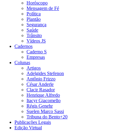
Horóscopo
Mensagem de Fé
Política
Plantão
Segurança
Saúde
Trânsito
Vídeos JS
Cadernos
Caderno S
Empresas
Colunas
Artigos
Adelgides Stefenon
Antônio Frizzo
César Anderle
Clacir Rasador
Henrique Alfredo
Itacyr Giacomello
Régis Genehr
Suelen Marco Sassi
Tribuna do Bento+20
Publicações Legais
Edição Virtual