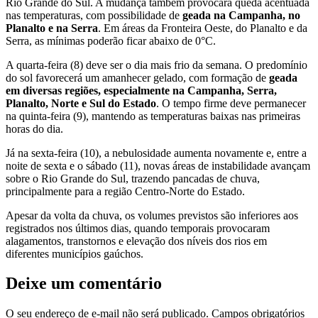
Rio Grande do Sul. A mudança também provocará queda acentuada
nas temperaturas, com possibilidade de
geada na Campanha, no
Planalto e na Serra
. Em áreas da Fronteira Oeste, do Planalto e da
Serra, as mínimas poderão ficar abaixo de 0°C.
A quarta-feira (8) deve ser o dia mais frio da semana. O predomínio
do sol favorecerá um amanhecer gelado, com formação de
geada
em diversas regiões, especialmente na Campanha, Serra,
Planalto, Norte e Sul do Estado
. O tempo firme deve permanecer
na quinta-feira (9), mantendo as temperaturas baixas nas primeiras
horas do dia.
Já na sexta-feira (10), a nebulosidade aumenta novamente e, entre a
noite de sexta e o sábado (11), novas áreas de instabilidade avançam
sobre o Rio Grande do Sul, trazendo pancadas de chuva,
principalmente para a região Centro-Norte do Estado.
Apesar da volta da chuva, os volumes previstos são inferiores aos
registrados nos últimos dias, quando temporais provocaram
alagamentos, transtornos e elevação dos níveis dos rios em
diferentes municípios gaúchos.
Deixe um comentário
O seu endereço de e-mail não será publicado.
Campos obrigatórios