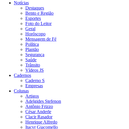
Notícias
Destaques
Bento e Região
Esportes
Foto do Leitor
Geral
Horóscopo
Mensagem de Fé
Política
Plantão
Segurança
Saúde
Trânsito
Vídeos JS
Cadernos
Caderno S
Empresas
Colunas
Artigos
Adelgides Stefenon
Antônio Frizzo
César Anderle
Clacir Rasador
Henrique Alfredo
Itacyr Giacomello