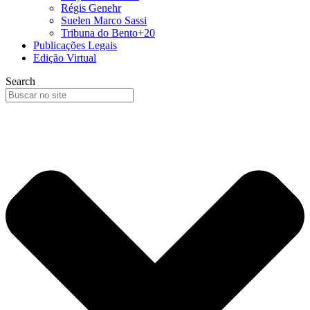
Régis Genehr
Suelen Marco Sassi
Tribuna do Bento+20
Publicações Legais
Edição Virtual
Search