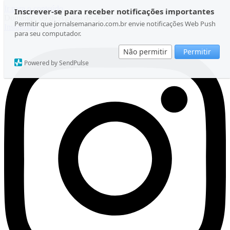
Ir para o conteúdo
Inscrever-se para receber notificações importantes
Domingo, 09 de Agosto de 2026
Permitir que jornalsemanario.com.br envie notificações Web Push
Instagram
para seu computador.
Não permitir
Permitir
Powered by SendPulse