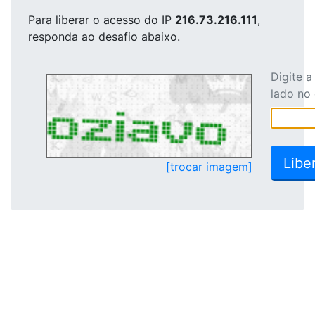
Para liberar o acesso
do IP
216.73.216.111
,
responda ao desafio abaixo.
Digite 
lado no
[trocar imagem]