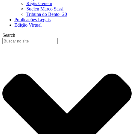
Régis Genehr
Suelen Marco Sassi
Tribuna do Bento+20
Publicações Legais
Edição Virtual
Search