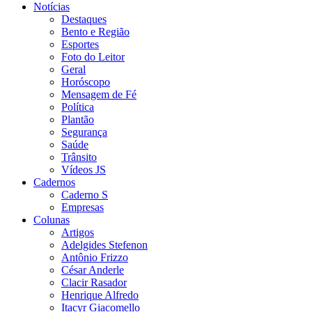
Notícias
Destaques
Bento e Região
Esportes
Foto do Leitor
Geral
Horóscopo
Mensagem de Fé
Política
Plantão
Segurança
Saúde
Trânsito
Vídeos JS
Cadernos
Caderno S
Empresas
Colunas
Artigos
Adelgides Stefenon
Antônio Frizzo
César Anderle
Clacir Rasador
Henrique Alfredo
Itacyr Giacomello