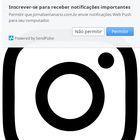
Ir para o conteúdo
Inscrever-se para receber notificações importantes
Segunda-feira, 10 de Agosto de 2026
Permitir que jornalsemanario.com.br envie notificações Web Push
Instagram
para seu computador.
Não permitir
Permitir
Powered by SendPulse