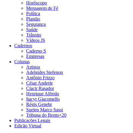
Horóscopo
Mensagem de Fé
Política
Plantão
Segurança
Saúde
Trânsito
Vídeos JS
Cadernos
Caderno S
Empresas
Colunas
Artigos
Adelgides Stefenon
Antônio Frizzo
César Anderle
Clacir Rasador
Henrique Alfredo
Itacyr Giacomello
Régis Genehr
Suelen Marco Sassi
Tribuna do Bento+20
Publicações Legais
Edição Virtual