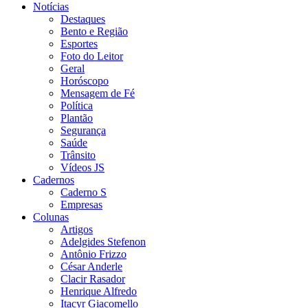
Notícias
Destaques
Bento e Região
Esportes
Foto do Leitor
Geral
Horóscopo
Mensagem de Fé
Política
Plantão
Segurança
Saúde
Trânsito
Vídeos JS
Cadernos
Caderno S
Empresas
Colunas
Artigos
Adelgides Stefenon
Antônio Frizzo
César Anderle
Clacir Rasador
Henrique Alfredo
Itacyr Giacomello