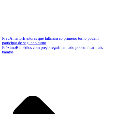
Prev
Anterior
Eleitores que faltaram ao primeiro turno podem
participar do segundo turno
Próximo
Remédios com preço regulamentado podem ficar mais
baratos