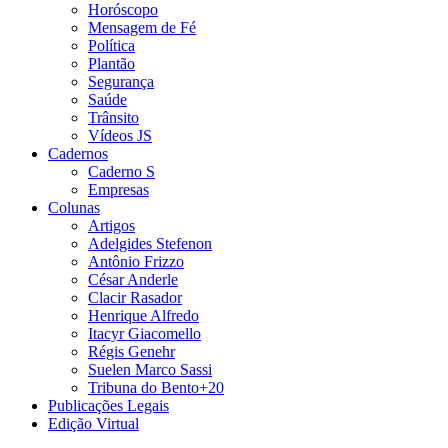
Horóscopo
Mensagem de Fé
Política
Plantão
Segurança
Saúde
Trânsito
Vídeos JS
Cadernos
Caderno S
Empresas
Colunas
Artigos
Adelgides Stefenon
Antônio Frizzo
César Anderle
Clacir Rasador
Henrique Alfredo
Itacyr Giacomello
Régis Genehr
Suelen Marco Sassi
Tribuna do Bento+20
Publicações Legais
Edição Virtual