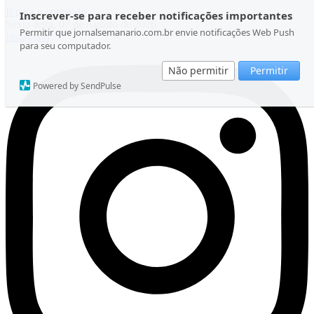
Ir para o conteúdo
Inscrever-se para receber notificações importantes
Sexta-feira, 07 de Agosto de 2026
Permitir que jornalsemanario.com.br envie notificações Web Push
Instagram
para seu computador.
Não permitir
Permitir
Powered by SendPulse