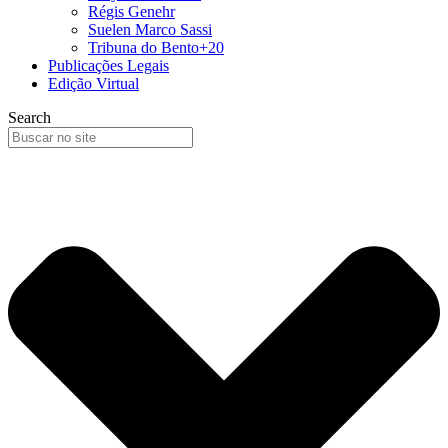
Régis Genehr
Suelen Marco Sassi
Tribuna do Bento+20
Publicações Legais
Edição Virtual
Search