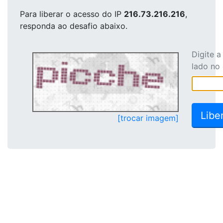
Para liberar o acesso
do IP
216.73.216.216
,
responda ao desafio abaixo.
Digite 
lado no
[trocar imagem]