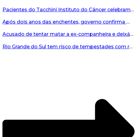
Pacientes do Tacchini Instituto do Câncer celebram Dia dos Pais com cuidado e relaxamento...
Após dois anos das enchentes, governo confirma mais de R$19 milhões para nova ponte no Vale do Taquari...
Acusado de tentar matar a ex-companheira e deixá-la paraplégica é condenado na Serra Gaúcha...
Rio Grande do Sul tem risco de tempestades com rajadas de ventos nos próximos dias...