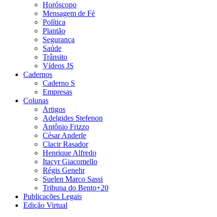
Horóscopo
Mensagem de Fé
Política
Plantão
Segurança
Saúde
Trânsito
Vídeos JS
Cadernos
Caderno S
Empresas
Colunas
Artigos
Adelgides Stefenon
Antônio Frizzo
César Anderle
Clacir Rasador
Henrique Alfredo
Itacyr Giacomello
Régis Genehr
Suelen Marco Sassi
Tribuna do Bento+20
Publicações Legais
Edição Virtual