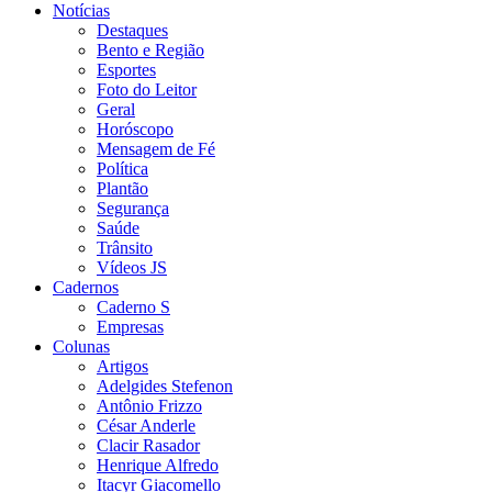
Notícias
Destaques
Bento e Região
Esportes
Foto do Leitor
Geral
Horóscopo
Mensagem de Fé
Política
Plantão
Segurança
Saúde
Trânsito
Vídeos JS
Cadernos
Caderno S
Empresas
Colunas
Artigos
Adelgides Stefenon
Antônio Frizzo
César Anderle
Clacir Rasador
Henrique Alfredo
Itacyr Giacomello