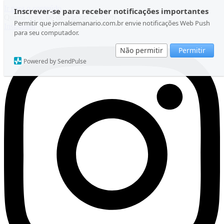
Ir para o conteúdo
Inscrever-se para receber notificações importantes
Quinta-feira, 06 de Agosto de 2026
Permitir que jornalsemanario.com.br envie notificações Web Push
Instagram
para seu computador.
Não permitir
Permitir
Powered by SendPulse