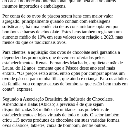
do cacau no mercado internacional, quanto pela alta de outros
insumos importados e embalagens.
Por conta de os ovos de páscoa serem itens com maior valor
agregado, principalmente quando contam com embalagens
sofisticadas, há uma tendência de os consumidores optarem por
bombons e barras de chocolate. Estes itens também registram um
aumento médio de 10% em seus valores com relação a 2023, mas
menos do que os tradicionais ovos.
Para clientes, a aquisição dos ovos de chocolate será garantida a
depender das promoções que devem ser ofertadas pelos
estabelecimentos. Renata Fernandes Machado, arquiteta e mãe de
Laura, de 12 anos, comenta que a Páscoa deste ano será mais
enxuta. “Os preços estão altos, então optei por comprar apenas um
ovo de páscoa para minha filha, que ainda é criança. Para os adultos
da família, vou comprar caixas de bombons, que estão bem mais em
conta”, expressa.
Segundo a Associação Brasileira da Indústria de Chocolates,
Amendoim e Balas (Abicab) a previsão é de que sejam
disponibilizadas 58 milhões de unidades nas prateleiras de
estabelecimentos e lojas virtuais de todo o país. O setor também
criou 115 novos produtos de chocolate em suas variadas formas,
ovos clássicos, tabletes, caixa de bombom, dentre outras.