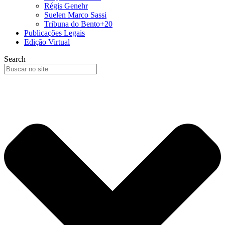
Régis Genehr
Suelen Marco Sassi
Tribuna do Bento+20
Publicações Legais
Edição Virtual
Search