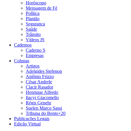
Horóscopo
Mensagem de Fé
Política
Plantão
Segurança
Saúde
Trânsito
Vídeos JS
Cadernos
Caderno S
Empresas
Colunas
Artigos
Adelgides Stefenon
Antônio Frizzo
César Anderle
Clacir Rasador
Henrique Alfredo
Itacyr Giacomello
Régis Genehr
Suelen Marco Sassi
Tribuna do Bento+20
Publicações Legais
Edição Virtual