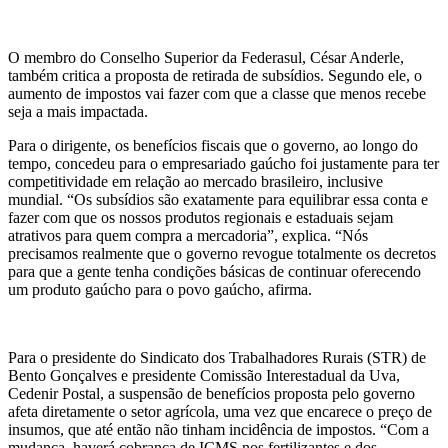
O membro do Conselho Superior da Federasul, César Anderle,
também critica a proposta de retirada de subsídios. Segundo ele, o
aumento de impostos vai fazer com que a classe que menos recebe
seja a mais impactada.
Para o dirigente, os benefícios fiscais que o governo, ao longo do
tempo, concedeu para o empresariado gaúcho foi justamente para ter
competitividade em relação ao mercado brasileiro, inclusive
mundial. “Os subsídios são exatamente para equilibrar essa conta e
fazer com que os nossos produtos regionais e estaduais sejam
atrativos para quem compra a mercadoria”, explica. “Nós
precisamos realmente que o governo revogue totalmente os decretos
para que a gente tenha condições básicas de continuar oferecendo
um produto gaúcho para o povo gaúcho, afirma.
Para o presidente do Sindicato dos Trabalhadores Rurais (STR) de
Bento Gonçalves e presidente Comissão Interestadual da Uva,
Cedenir Postal, a suspensão de benefícios proposta pelo governo
afeta diretamente o setor agrícola, uma vez que encarece o preço de
insumos, que até então não tinham incidência de impostos. “Com a
mudança, haverá cobrança de ICMS nos fertilizantes e dos