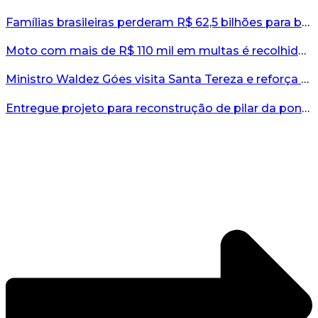
Famílias brasileiras perderam R$ 62,5 bilhões para bets em 2025, diz estudo...
Moto com mais de R$ 110 mil em multas é recolhida no interior do RS...
Ministro Waldez Góes visita Santa Tereza e reforça apoio federal à reconstrução do município...
Entregue projeto para reconstrução de pilar da ponte entre Encantado e Muçum...