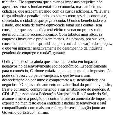
tributária. Ele argumenta que elevar os impostos prejudica não
apenas os setores fundamentais da economia, mas também os
cidadãos, que acabam arcando com os custos adicionais. “Elevar a
carga tributária penaliza todos os setores motrizes da economia e,
sobretudo, o cidadão, que paga a conta. O único beneficiado é o
Estado, que tenta de forma equivocada sanar suas contas, sem
considerar que essa medida terá efeito reverso no processo de
desenvolvimento socioeconômico. Com tributos mais altos, as
empresas investem e produzem menos. As pessoas, por sua vez,
consomem em menor quantidade, por conta da elevação dos preços,
o que vai impactar negativamente no desempenho da indústria,
geradora de emprego e renda”, garante.
O dirigente destaca ainda que a medida resulta em impactos
negativos no desenvolvimento socioeconômico. Especificamente
para o comércio, Carbone enfatiza que o aumento dos impostos não
pode ser absorvido pelos varejistas, o que levará a uma
desaceleração do consumo e compromete a sustentabilidade dos
negócios. “O repasse do aumento no valor final do produto vai, sim,
frear o consumo, comprometendo a sustentabilidade do negócio. A
CDL-BG, associada a Federação Varejista do Rio Grande do Sul,
assume a mesma posição de contrariedade ao aumento de impostos
exposta no manifesto que a entidade estadual desenvolveu e está
compartilhando com mais um esforço de sensibilização junto ao
Governo do Estado”, afirma.