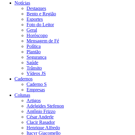
Notícias
Destaques
Bento e Região
Esportes
Foto do Leitor
Geral
Horóscopo
Mensagem de Fé
Política
Plantão
Segurança
Saúde
Trânsito
Vídeos JS
Cadernos
Caderno S
Empresas
Colunas
Artigos
Adelgides Stefenon
Antônio Frizzo
César Anderle
Clacir Rasador
Henrique Alfredo
Itacyr Giacomello