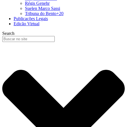
Régis Genehr
Suelen Marco Sassi
Tribuna do Bento+20
Publicações Legais
Edição Virtual
Search