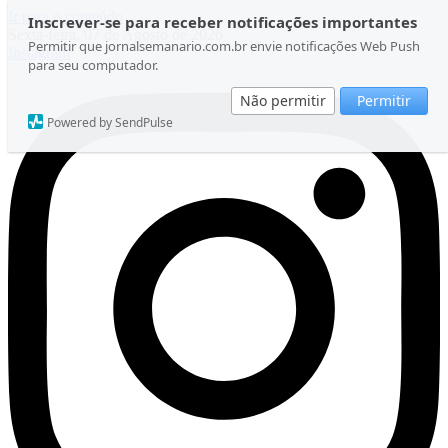
Ir para o conteúdo
Inscrever-se para receber notificações importantes
Sexta-feira, 07 de Agosto de 2026
Permitir que jornalsemanario.com.br envie notificações Web Push
Instagram
para seu computador.
Não permitir
Permitir
Powered by SendPulse