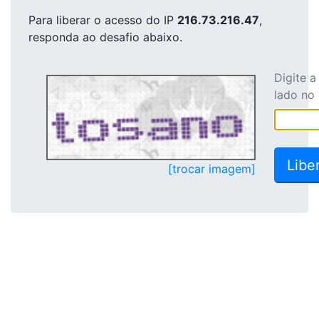
Para liberar o acesso
do IP
216.73.216.47
,
responda ao desafio abaixo.
Digite 
lado no
[trocar imagem]